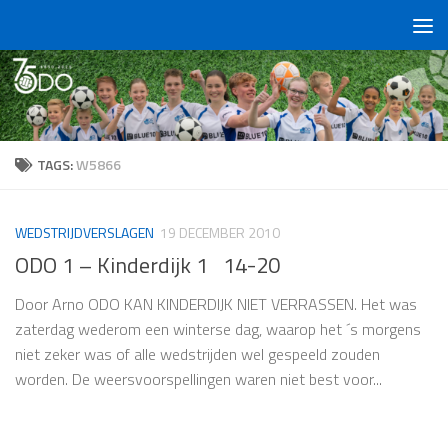
Doorgaan naar inhoud
TAGS:
W5866
WEDSTRIJDVERSLAGEN
19 DECEMBER 2010
ODO 1 – Kinderdijk 1 14-20
Door Arno ODO KAN KINDERDIJK NIET VERRASSEN. Het was
zaterdag wederom een winterse dag, waarop het ´s morgens
niet zeker was of alle wedstrijden wel gespeeld zouden
worden. De weersvoorspellingen waren niet best voor...