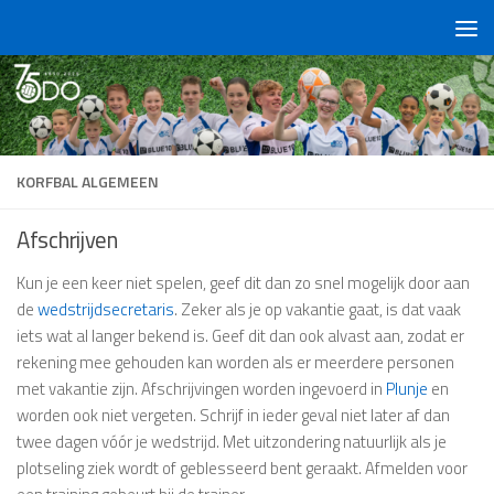
Doorgaan naar inhoud
KORFBAL ALGEMEEN
Afschrijven
Kun je een keer niet spelen, geef dit dan zo snel mogelijk door aan
de
wedstrijdsecretaris
. Zeker als je op vakantie gaat, is dat vaak
iets wat al langer bekend is. Geef dit dan ook alvast aan, zodat er
rekening mee gehouden kan worden als er meerdere personen
met vakantie zijn. Afschrijvingen worden ingevoerd in
Plunje
en
worden ook niet vergeten. Schrijf in ieder geval niet later af dan
twee dagen vóór je wedstrijd. Met uitzondering natuurlijk als je
plotseling ziek wordt of geblesseerd bent geraakt. Afmelden voor