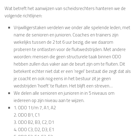
Wat betreft het aanwijzen van scheidsrechters hanteren we de
volgende richtlijnen:
Vrijwilligerstaken verdelen we onder alle spelende leden, met
name de senioren en junioren. Coaches en trainers zijn
wekelijks tussen de 2 tot 6 uur bezig, die we daarom
proberen te ontlasten voor de fluitwedstrijden. Met andere
woorden: mensen die geen structurele taak binnen ODO
hebben zullen dus vaker aan de beurt zijn om te fluiten. Dit
betekent echter niet dat er een ‘regel’ bestaat die zegt dat als
je coacht en ook nog eens in het bestuur zit je geen
wedstrijden ‘hoeft’ te fluiten. Het blijft een streven…
We delen alle senioren en junioren in in 5 niveaus om
iedereen op zijn niveau aan te wijzen.
1. ODO 1 t/m 7, A1, A2
2. ODO B1, C1
3. ODO B2, B3, C2, D1
4. ODO C3, D2, D3, E1