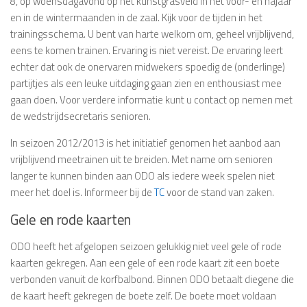
8, op woensdagavond op het kunstgrasveld in het voor- en najaar
en in de wintermaanden in de zaal. Kijk voor de tijden in het
trainingsschema. U bent van harte welkom om, geheel vrijblijvend,
eens te komen trainen. Ervaring is niet vereist. De ervaring leert
echter dat ook de onervaren midwekers spoedig de (onderlinge)
partijtjes als een leuke uitdaging gaan zien en enthousiast mee
gaan doen. Voor verdere informatie kunt u contact op nemen met
de wedstrijdsecretaris senioren.
In seizoen 2012/2013 is het initiatief genomen het aanbod aan
vrijblijvend meetrainen uit te breiden. Met name om senioren
langer te kunnen binden aan ODO als iedere week spelen niet
meer het doel is. Informeer bij de
TC
voor de stand van zaken.
Gele en rode kaarten
ODO heeft het afgelopen seizoen gelukkig niet veel gele of rode
kaarten gekregen. Aan een gele of een rode kaart zit een boete
verbonden vanuit de korfbalbond. Binnen ODO betaalt diegene die
de kaart heeft gekregen de boete zelf. De boete moet voldaan