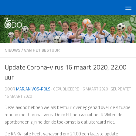
Doorgaan naar inhoud
NIEUWS
/
VAN HET BESTUUR
Update Corona-virus 16 maart 2020, 22.00
uur
DOOR
MARJAN VOS-POLS
· GEPUBLICEERD
16 MAART 2020
· GEÜPDATET
16 MAART 2020
Deze avond hebben we als bestuur overleg gehad over de situatie
rondom het Corona-virus. De richtlijnen vanuit het RIVM en de
sportbonden zijn helder, de toekomst is dat uiteraard niet.
De KNKV-site heeft vanavond om 21.00 een laatste update