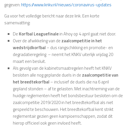
gegeven:
https://www.knkv.nl/nieuws/coronavirus-updates
Ga voor het volledige bericht naar deze link. Een korte
samenvatting:
De
Korfbal Leaguefinale
in Ahoy op 4 april gaat niet door.
Over de afwikkeling van de
zaalcompetitie in het
wedstrijdkorfbal
– dus rangschikking en promotie- en
degradatieregeling – neemt het KNKV uiterlijk vrijdag 20
maart een besluit.
Als gevolg van de kabinetsmaatregelen heeft het KNKV
besloten alle nog geplande duels in de
zaalcompetitie van
het breedtekorfbal
– inclusief de duels die na 6 april
gepland stonden – af te gelasten. Met inachtneming van de
huidige reglementen heeft het bondsbestuur besloten om de
zaalcompetitie 2019/2020 in het breedtekorfbal als niet
gespeeld te beschouwen. Het breedtekorfbal kent strikt
reglementair gezien geen kampioenschappen, zodat dit
hierop officieel ook geen invloed heeft.