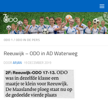
Doorgaan naar inhoud
ODO 1
/
ODO IN DE PERS
Reeuwijk – ODO in AD Waterweg
DOOR
ARJAN
·
19 DECEMBER 2019