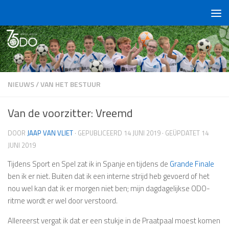
Doorgaan naar inhoud
NIEUWS
/
VAN HET BESTUUR
Van de voorzitter: Vreemd
DOOR
JAAP VAN VLIET
· GEPUBLICEERD
14 JUNI 2019
· GEÜPDATET
14
JUNI 2019
Tijdens Sport en Spel zat ik in Spanje en tijdens de
Grande Finale
ben ik er niet. Buiten dat ik een interne strijd heb gevoerd of het
nou wel kan dat ik er morgen niet ben; mijn dagdagelijkse ODO-
ritme wordt er wel door verstoord.
Allereerst vergat ik dat er een stukje in de Praatpaal moest komen