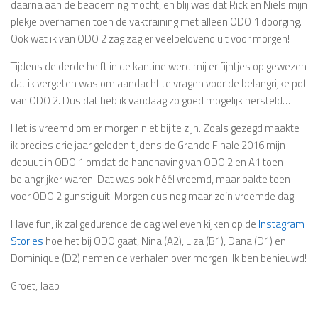
daarna aan de beademing mocht, en blij was dat Rick en Niels mijn
plekje overnamen toen de vaktraining met alleen ODO 1 doorging.
Ook wat ik van ODO 2 zag zag er veelbelovend uit voor morgen!
Tijdens de derde helft in de kantine werd mij er fijntjes op gewezen
dat ik vergeten was om aandacht te vragen voor de belangrijke pot
van ODO 2. Dus dat heb ik vandaag zo goed mogelijk hersteld…
Het is vreemd om er morgen niet bij te zijn. Zoals gezegd maakte
ik precies drie jaar geleden tijdens de Grande Finale 2016 mijn
debuut in ODO 1 omdat de handhaving van ODO 2 en A1 toen
belangrijker waren. Dat was ook héél vreemd, maar pakte toen
voor ODO 2 gunstig uit. Morgen dus nog maar zo’n vreemde dag.
Have fun, ik zal gedurende de dag wel even kijken op de
Instagram
Stories
hoe het bij ODO gaat, Nina (A2), Liza (B1), Dana (D1) en
Dominique (D2) nemen de verhalen over morgen. Ik ben benieuwd!
Groet, Jaap