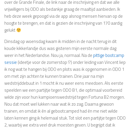
over de Grande Finale, de link naar de inschrijving en dat we alle
vrijwilligers bij ODO als bedankje graag de maaltijd aanbieden. Ik
heb deze week gepoogd via de app alsnog mensen hiervan op de
hoogte te brengen, en dat is gezien de inschrijving van 170 aardig
gelukt
Dinsdag op woensdag kwam ik midden in de nacht terug in dit
koude kikkerlandje dus was gisteren mijn eerste normale dag
weer in het Nederlandse. Nou ja, normaal. Na de
pittige bootcamp
sessie
(ideetje voor de zomerstop !?) onder leiding van Vincent liep
ik nog wat te hangen bij ODO en plots was ik opgenomen in ODO 1
om met zijn achten te kunnen trainen. Drie jaar na mijn
wedstrijddebuut in 1 mocht ik nu weer eens meedoen. Als eerste
speelden we een partijtje tegen ODO B1, die optimaal voorbereid
wilde zijn voor hun kampioenswedstrijd tegen Fortuna B2 morgen.
Nou dat moet wel lukken naar wat ik zo zag. Daarna gewoon
trainen, en omdat ik én al gebootcamped had én me niet wilde
laten kennen ging ik helemaal stuk. Tot slot een partijtje tegen ODO
2, waarbij we extra veel druk moesten geven. U begrijpt dat ik