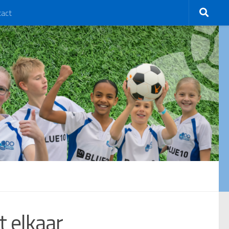
tact
t elkaar