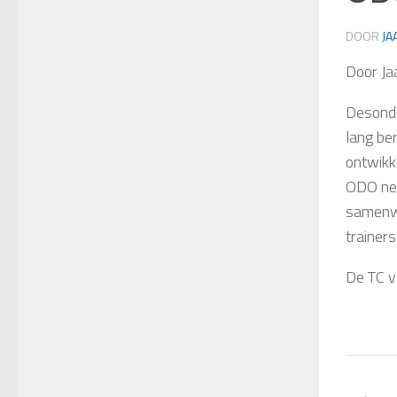
DOOR
JA
Door Ja
Desonda
lang be
ontwikke
ODO nee
samenwe
trainers
De TC v