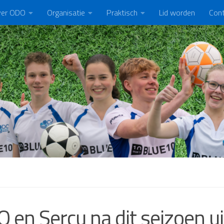
er ODO
Organisatie
Praktisch
Lid worden
Con
 en Sercu na dit seizoen ui