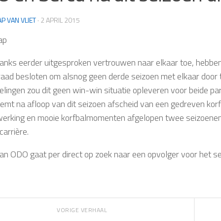
AP VAN VLIET
·
2 APRIL 2015
ap
nks eerder uitgesproken vertrouwen naar elkaar toe, hebben 
raad besloten om alsnog geen derde seizoen met elkaar door
lingen zou dit geen win-win situatie opleveren voor beide part
mt na afloop van dit seizoen afscheid van een gedreven korfb
rking en mooie korfbalmomenten afgelopen twee seizoenen e
carrière.
an ODO gaat per direct op zoek naar een opvolger voor het 
VORIGE VERHAAL