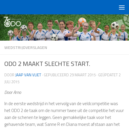
Doorgaan naar inhoud
WEDSTRIJDVERSLAGEN
ODO 2 MAAKT SLECHTE START.
DOOR
JAAP VAN VLIET
· GEPUBLICEERD
29 MAART 2015
· GEÜPDATET
2
JULI 2015
Door Arno
In de eerste wedstrijd in het vervolg van de veldcompetitie was
het ODO 2 de taak om de nummer twee uit de competitie het vuur
aan de schenen te leggen. Geen gemakkelijke taak voor het
gehavende team, wat Sanne R en Diana moest afstaan aan het