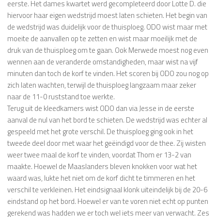
eerste. Het dames kwartet werd gecompleteerd door Lotte D. die
hiervoor haar eigen wedstrijd moest laten schieten. Het begin van
de wedstrijd was duidelijk voor de thuisploeg. ODO wist maar met
moeite de aanvallen op te zetten en wist maar moeilijk met de
druk van de thuisploeg om te gaan. Ook Merwede moest nog even
wennen aan de veranderde omstandigheden, maar wist na vijf
minuten dan toch de korf te vinden. Het scoren bij ODO zou nog op
zich laten wachten, terwijl de thuisploeg langzaam maar zeker
naar de 11-0 ruststand toe werkte.
Terug uit de kleedkamers wist ODO dan via Jesse in de eerste
aanval de nul van het bord te schieten. De wedstrijd was echter al
gespeeld met het grote verschil. De thuisploeg ging ook in het
tweede deel door met waar het geëindigd voor de thee. Zij wisten
weer twee maal de korf te vinden, voordat Thom er 13-2 van
maakte. Hoewel de Maaslanders bleven knokken voor wat het
waard was, lukte het niet om de korf dicht te timmeren en het
verschil te verkleinen. Het eindsignaal klonk uiteindelijk bij de 20-6
eindstand op het bord. Hoewel er van te voren niet echt op punten
gerekend was hadden we er toch wel iets meer van verwacht. Zes