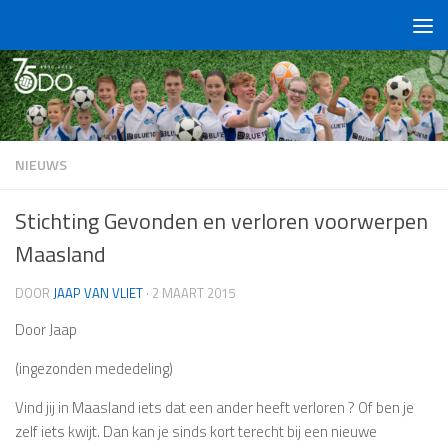
Doorgaan naar inhoud
NIEUWS
Stichting Gevonden en verloren voorwerpen
Maasland
DOOR
JAAP VAN VLIET
·
2 MAART 2015
Door Jaap
(ingezonden mededeling)
Vind jij in Maasland iets dat een ander heeft verloren ? Of ben je
zelf iets kwijt. Dan kan je sinds kort terecht bij een nieuwe