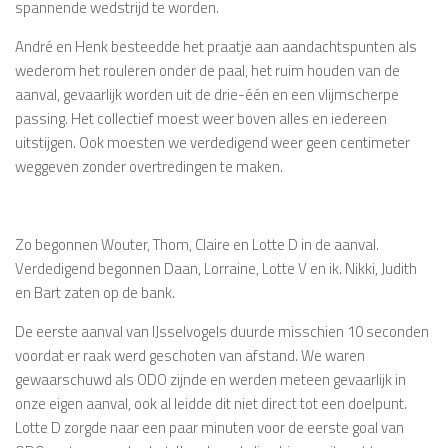
spannende wedstrijd te worden.
André en Henk besteedde het praatje aan aandachtspunten als
wederom het rouleren onder de paal, het ruim houden van de
aanval, gevaarlijk worden uit de drie-één en een vlijmscherpe
passing. Het collectief moest weer boven alles en iedereen
uitstijgen. Ook moesten we verdedigend weer geen centimeter
weggeven zonder overtredingen te maken.
Zo begonnen Wouter, Thom, Claire en Lotte D in de aanval.
Verdedigend begonnen Daan, Lorraine, Lotte V en ik. Nikki, Judith
en Bart zaten op de bank.
De eerste aanval van IJsselvogels duurde misschien 10 seconden
voordat er raak werd geschoten van afstand. We waren
gewaarschuwd als ODO zijnde en werden meteen gevaarlijk in
onze eigen aanval, ook al leidde dit niet direct tot een doelpunt.
Lotte D zorgde naar een paar minuten voor de eerste goal van