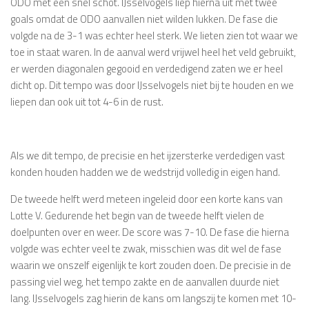
ODO met een snel schot. IJsselvogels liep hierna uit met twee
goals omdat de ODO aanvallen niet wilden lukken. De fase die
volgde na de 3-1 was echter heel sterk. We lieten zien tot waar we
toe in staat waren. In de aanval werd vrijwel heel het veld gebruikt,
er werden diagonalen gegooid en verdedigend zaten we er heel
dicht op. Dit tempo was door IJsselvogels niet bij te houden en we
liepen dan ook uit tot 4-6 in de rust.
Als we dit tempo, de precisie en het ijzersterke verdedigen vast
konden houden hadden we de wedstrijd volledig in eigen hand.
De tweede helft werd meteen ingeleid door een korte kans van
Lotte V. Gedurende het begin van de tweede helft vielen de
doelpunten over en weer. De score was 7-10. De fase die hierna
volgde was echter veel te zwak, misschien was dit wel de fase
waarin we onszelf eigenlijk te kort zouden doen. De precisie in de
passing viel weg, het tempo zakte en de aanvallen duurde niet
lang. IJsselvogels zag hierin de kans om langszij te komen met 10-