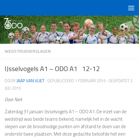
Doorgaan naar inhoud
WEDSTRIJDVERSLAGEN
IJsselvogels A1 – ODO A1 12-12
DOOR
JAAP VAN VLIET
· GEPUBLICEERD
1 FEBRUARI 2015
· GEÜPDATET
2
JULI 2015
Door Niek
Zaterdag 31 januari: IJsselvogels A1 – ODO A1. De inzet van de
wedstrijd was beide teams bekend, namelijk het in de wacht
slepen van de broodnodige punten om afstand te doen van de
onderste twee plaatsen. Met deze gedachte beloofde het een