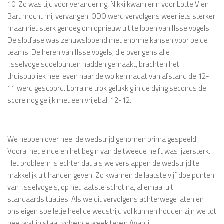
10. Zo was tijd voor verandering, Nikki kwam erin voor Lotte V en
Bart mocht mij vervangen. ODO werd vervolgens weer iets sterker
maar niet sterk genoeg om opnieuw uit te lopen van IJsselvogels.
De slotfase was zenuwslopend met enorme kansen voor beide
teams. De heren van IJsselvogels, die overigens alle
IJsselvogelsdoelpunten hadden gemaakt, brachten het
thuispubliek heel even naar de wolken nadat van afstand de 12-
11 werd gescoord. Lorraine trok gelukkig in de dying seconds de
score nog gelijk met een vrijebal. 12-12.
We hebben over heel de wedstrijd genomen prima gespeeld.
Vooral het einde en het begin van de tweede helft was ijzersterk.
Het probleem is echter dat als we verslappen de wedstrijd te
makkelijk uit handen geven. Zo kwamen de laatste vijf doelpunten
van IJsselvogels, op het laatste schot na, allemaal uit
standaardsituaties. Als we dit vervolgens achterwege laten en
ons eigen spelletje heel de wedstrijd vol kunnen houden zijn we tot
heel wat in staat volgende week tegen Avanti.