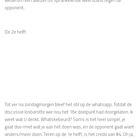
wederom een aanzet tot sprankelende weerstand tegen de
opponent.
De 2e helft
Tot ver na zondagmorgen bleef het stil op de whatsapp. Totdat de
discussie losbarstte wie nou het 16e doelpunt had doorgelaten. Ik
weet wat U denkt. Whatskebeurd? Soms is het heel simpel, je
gaat doo rmet wat je aan het doen was, en de opponent gaat want
anders/meer doen. Teren op de 1e helft, is het credo van #4. Oh ja,