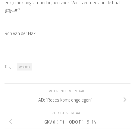
er zijn ook nog 2 mandarijnen zoek! Wie is er mee aan de haal
gegaan?
Rob van der Hak
Tags:
w8969
VOLGENDE VERHAAL
AD: “Reces komt ongelegen”
VORIGE VERHAAL
GKV (H) F1 – ODO F1 6-14