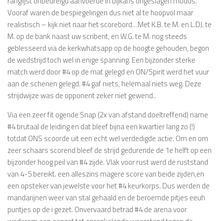
ranglijst onbedreigd aanvoerde in bijkans ongeslagen modus.
Vooraf waren de bespiegelingen dus niet al te hoopvol maar
realistisch – kijk niet naar het scorebord…Met K.B. te M. en L.DJ. te
M. op de bank naast uw scribent, en W.G. te M. nog steeds
geblesseerd via de kerkwhatsapp op de hoogte gehouden, begon
de wedstrijd toch wel in enige spanning. Een bijzonder sterke
match werd door #4 op de mat gelegd en ON/Spirit werd het vuur
aan de schenen gelegd. #4 gaf niets, helemaal niets weg. Deze
strijdwijze was de opponent zeker niet gewend..
Via een zeer fit ogende Snap (2x van afstand doeltreffend) name
#4 brutaal de leiding en dat bleef bijna een kwartier lang zo (!)
totdat ONS scoorde uit een echt wel verdedigde actie. Om en om
zeer schaars scorend bleef de strijd gedurende de 1e helft op een
bijzonder hoog peil van #4 zijde. Vlak voor rust werd de ruststand
van 4-5 bereikt. een alleszins magere score van beide zijden,en
een opsteker van jewelste voor het #4 keurkorps. Dus werden de
mandarijnen weer van stal gehaald en de beroemde pitjes eeuh
puntjes op de i gezet. Onvervaard betrad #4 de arena voor