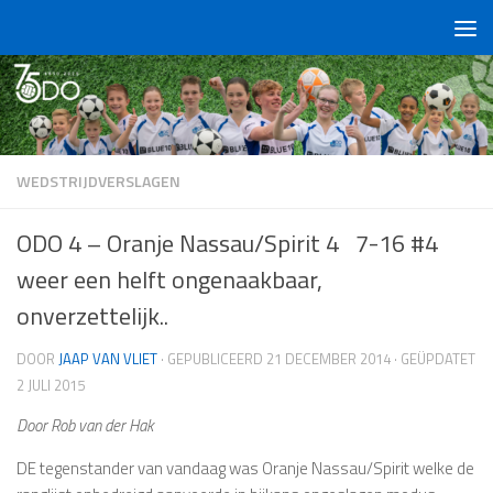
Doorgaan naar inhoud
WEDSTRIJDVERSLAGEN
ODO 4 – Oranje Nassau/Spirit 4 7-16 #4
weer een helft ongenaakbaar,
onverzettelijk..
DOOR
JAAP VAN VLIET
· GEPUBLICEERD
21 DECEMBER 2014
· GEÜPDATET
2 JULI 2015
Door Rob van der Hak
DE tegenstander van vandaag was Oranje Nassau/Spirit welke de