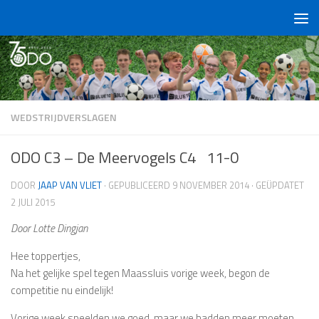
Doorgaan naar inhoud
WEDSTRIJDVERSLAGEN
ODO C3 – De Meervogels C4 11-0
DOOR
JAAP VAN VLIET
· GEPUBLICEERD
9 NOVEMBER 2014
· GEÜPDATET
2 JULI 2015
Door Lotte Dingjan
Hee toppertjes,
Na het gelijke spel tegen Maassluis vorige week, begon de
competitie nu eindelijk!
Vorige week speelden we goed, maar we hadden meer moeten