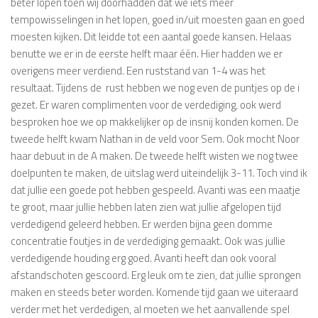
beter lopen toen wij doorhadden dat we iets meer
tempowisselingen in het lopen, goed in/uit moesten gaan en goed
moesten kijken. Dit leidde tot een aantal goede kansen. Helaas
benutte we er in de eerste helft maar één. Hier hadden we er
overigens meer verdiend. Een ruststand van 1-4 was het
resultaat. Tijdens de rust hebben we nog even de puntjes op de i
gezet. Er waren complimenten voor de verdediging, ook werd
besproken hoe we op makkelijker op de insnij konden komen. De
tweede helft kwam Nathan in de veld voor Sem. Ook mocht Noor
haar debuut in de A maken. De tweede helft wisten we nog twee
doelpunten te maken, de uitslag werd uiteindelijk 3-11. Toch vind ik
dat jullie een goede pot hebben gespeeld. Avanti was een maatje
te groot, maar jullie hebben laten zien wat jullie afgelopen tijd
verdedigend geleerd hebben. Er werden bijna geen domme
concentratie foutjes in de verdediging gemaakt. Ook was jullie
verdedigende houding erg goed. Avanti heeft dan ook vooral
afstandschoten gescoord. Erg leuk om te zien, dat jullie sprongen
maken en steeds beter worden. Komende tijd gaan we uiteraard
verder met het verdedigen, al moeten we het aanvallende spel