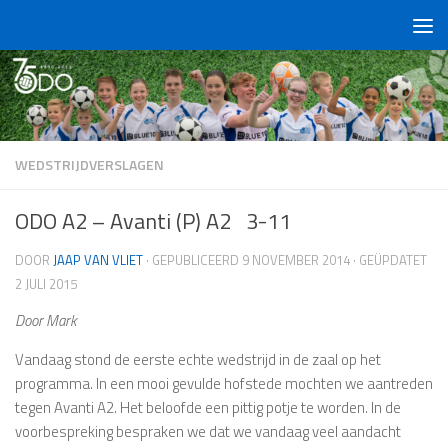
Doorgaan naar inhoud
WEDSTRIJDVERSLAGEN
ODO A2 – Avanti (P) A2 3-11
DOOR
JAAP VAN VLIET
· GEPUBLICEERD
9 NOVEMBER 2014
· GEÜPDATET
2 JULI 2015
Door Mark
Vandaag stond de eerste echte wedstrijd in de zaal op het
programma. In een mooi gevulde hofstede mochten we aantreden
tegen Avanti A2. Het beloofde een pittig potje te worden. In de
voorbespreking bespraken we dat we vandaag veel aandacht