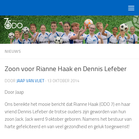
Doorgaan naar inhoud
NIEUWS
Zoon voor Rianne Haak en Dennis Lefeber
DOOR
JAAP VAN VLIET
·
13 OKTOBER 2014
Door Jaap
Ons bereikte het mooie bericht dat Rianne Haak (ODO 7) en haar
vriend Dennis Lefeber de trotse ouders zijn geworden van hun
zoon Jack. Jack werd 9 oktober geboren. Namens het bestuur van
harte gefeliciteerd en van veel gezondheid en geluk toegewenst!