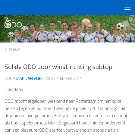
Doorgaan naar inhoud
NIEUWS
Solide ODO door winst richting subtop
DOOR
JAAP VAN VLIET
·
29 SEPTEMBER 2014
Door Jaap
ODO mocht afgelopen weekend naar Rotterdam om het op te
nemen tegen de nummer twee uit de poule, OZC. De onlangs uit
de junioren overgekomen Bart van Leeuwen beleefde zijn debuut
als basisspeler omdat Mark Zegwaard teveel hinder ondervond
van een blessure. ODO startte voortvarend en stond na tien