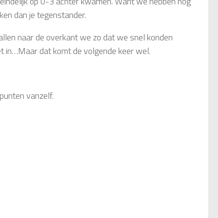
teindelijk op 0-3 achter kwamen. Want we hebben nog
jken dan je tegenstander.
ballen naar de overkant we zo dat we snel konden
et in…Maar dat komt de volgende keer wel.
punten vanzelf.