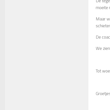
De tege
moeite 
Maar wi
schiete
De coac
We zien
Tot wo
Groetjes