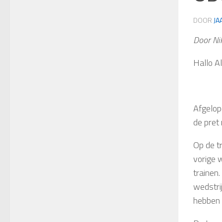
DOOR
JA
Door Nik
Hallo A
Afgelop
de pret
Op de t
vorige 
trainen.
wedstrij
hebben 