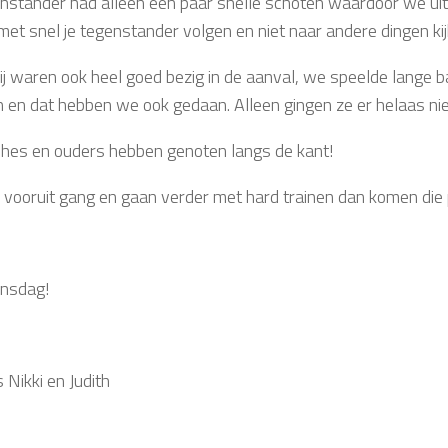
nstander had alleen een paar snelle schoten waardoor we ui
met snel je tegenstander volgen en niet naar andere dingen ki
j waren ook heel goed bezig in de aanval, we speelde lange 
n en dat hebben we ook gedaan. Alleen gingen ze er helaas ni
hes en ouders hebben genoten langs de kant!
 vooruit gang en gaan verder met hard trainen dan komen die 
ensdag!
 Nikki en Judith