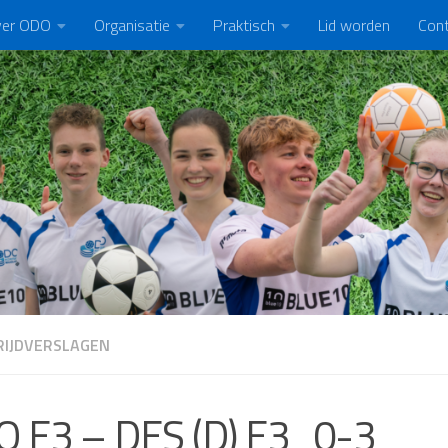
er ODO
Organisatie
Praktisch
Lid worden
Con
IJDVERSLAGEN
 E3 – DES (D) E3 0-3