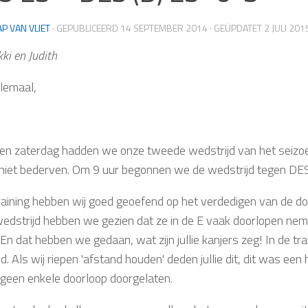
AP VAN VLIET
· GEPUBLICEERD
14 SEPTEMBER 2014
· GEÜPDATET
2 JULI 201
ki en Judith
llemaal,
en zaterdag hadden we onze tweede wedstrijd van het seizo
 niet bederven. Om 9 uur begonnen we de wedstrijd tegen DE
raining hebben wij goed geoefend op het verdedigen van de do
wedstrijd hebben we gezien dat ze in de E vaak doorlopen nem
 En dat hebben we gedaan, wat zijn jullie kanjers zeg! In de t
d. Als wij riepen 'afstand houden' deden jullie dit, dit was een
geen enkele doorloop doorgelaten.