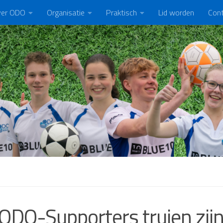
er ODO
Organisatie
Praktisch
Lid worden
Con
ODO-Supporters truien zijn