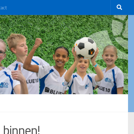
tact
 binnen!