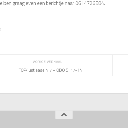
helpen graag even een berichtje naar 0614726584.
o
VORIGE VERHAAL
TOP/Justlease.nl 7 – ODO 5 17-14