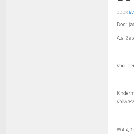
DOOR
JA
Door Ja
A.s. Za
Voor een
Kinderm
Volwas
We zijn 