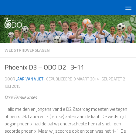
Doorgaan naar inhoud
WEDSTRIJDVERSLAGEN
Phoenix D3 – ODO D2 3-11
DOOR
JAAP VAN VLIET
· GEPUBLICEERD
9 MAART 2014
· GEÜPDATET
2
JULI 2015
Door Femke kroes
Hallo meiden en jongens vand e D2 Zaterdag moesten we tegen
phoenix D3. Laura en ik (femke) zaten aan de kant. De wedstrijd
begon phoenix had de bal wij onderschepte hem al snel. Toen
scoorde phoenix. Maar wij scoorde ook en toen was het 1-1. De