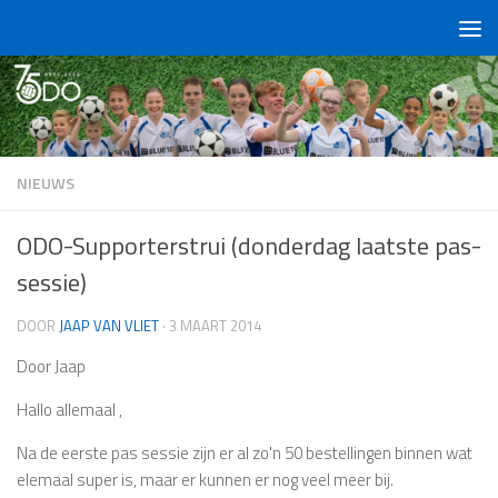
Doorgaan naar inhoud
NIEUWS
ODO-Supporterstrui (donderdag laatste pas-
sessie)
DOOR
JAAP VAN VLIET
·
3 MAART 2014
Door Jaap
Hallo allemaal ,
Na de eerste pas sessie zijn er al zo'n 50 bestellingen binnen wat
elemaal super is, maar er kunnen er nog veel meer bij.