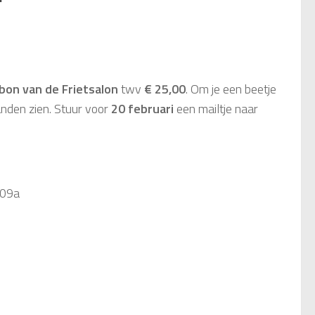
bon van de Frietsalon
twv
€ 25,00
. Om je een beetje
anden zien. Stuur voor
20 februari
een mailtje naar
709a