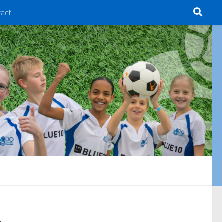
tact
.