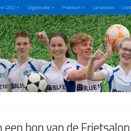
er ODO
Organisatie
Praktisch
Lid worden
Con
 een bon van de Frietsalon