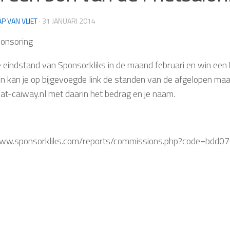
AP VAN VLIET
·
31 JANUARI 2014
onsoring
 eindstand van Sponsorkliks in de maand februari en win een
en kan je op bijgevoegde link de standen van de afgelopen ma
at-caiway.nl met daarin het bedrag en je naam.
www.sponsorkliks.com/reports/commissions.php?code=bdd0