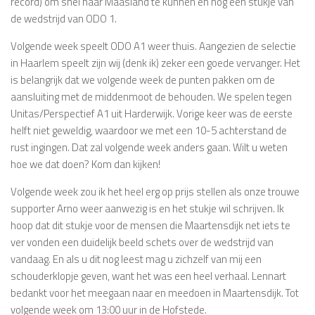
record) om snel naar Maasland te kunnen en nog een stukje van
de wedstrijd van ODO 1.
Volgende week speelt ODO A1 weer thuis. Aangezien de selectie
in Haarlem speelt zijn wij (denk ik) zeker een goede vervanger. Het
is belangrijk dat we volgende week de punten pakken om de
aansluiting met de middenmoot de behouden. We spelen tegen
Unitas/Perspectief A1 uit Harderwijk. Vorige keer was de eerste
helft niet geweldig, waardoor we met een 10-5 achterstand de
rust ingingen. Dat zal volgende week anders gaan. Wilt u weten
hoe we dat doen? Kom dan kijken!
Volgende week zou ik het heel erg op prijs stellen als onze trouwe
supporter Arno weer aanwezig is en het stukje wil schrijven. Ik
hoop dat dit stukje voor de mensen die Maartensdijk net iets te
ver vonden een duidelijk beeld schets over de wedstrijd van
vandaag. En als u dit nog leest mag u zichzelf van mij een
schouderklopje geven, want het was een heel verhaal. Lennart
bedankt voor het meegaan naar en meedoen in Maartensdijk. Tot
volgende week om 13:00 uur in de Hofstede.