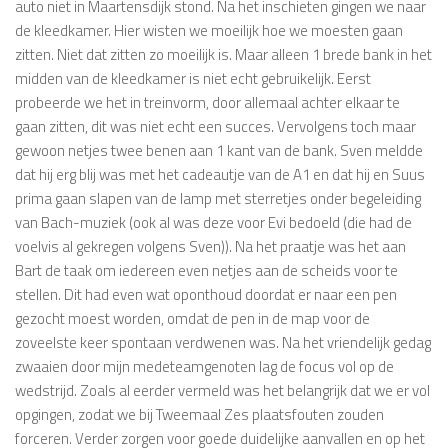
auto niet in Maartensdijk stond. Na het inschieten gingen we naar
de kleedkamer. Hier wisten we moeilijk hoe we moesten gaan
zitten. Niet dat zitten zo moeilijk is. Maar alleen 1 brede bank in het
midden van de kleedkamer is niet echt gebruikelijk. Eerst
probeerde we het in treinvorm, door allemaal achter elkaar te
gaan zitten, dit was niet echt een succes. Vervolgens toch maar
gewoon netjes twee benen aan 1 kant van de bank. Sven meldde
dat hij erg blij was met het cadeautje van de A1 en dat hij en Suus
prima gaan slapen van de lamp met sterretjes onder begeleiding
van Bach-muziek (ook al was deze voor Evi bedoeld (die had de
voelvis al gekregen volgens Sven)). Na het praatje was het aan
Bart de taak om iedereen even netjes aan de scheids voor te
stellen. Dit had even wat oponthoud doordat er naar een pen
gezocht moest worden, omdat de pen in de map voor de
zoveelste keer spontaan verdwenen was. Na het vriendelijk gedag
zwaaien door mijn medeteamgenoten lag de focus vol op de
wedstrijd. Zoals al eerder vermeld was het belangrijk dat we er vol
opgingen, zodat we bij Tweemaal Zes plaatsfouten zouden
forceren. Verder zorgen voor goede duidelijke aanvallen en op het