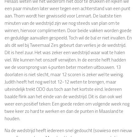
Helaas weten we het wederom niet door te drukken en kijken we
een paar minuten later weer tegen een achterstand van een punt
aan. Thom wordt hier gewisseld voor Lennart. De laatste tien
minuten van de wedstrijd zijn we nog steeds van plan om te
winnen, hiervoor complimenten. Door beide vakken worden goede
en geduldige aanvallen gespeeld. Toch wil de bal er niet invallen. En
als dit wel bij Tweemaal Zes gebeurt dan verlies je de wedstrijd.
Dit is heel zuur. Het was zeker een wedstrijd waar wat te halen
viel. We kunnen het onszelf verwijten. In de eerste helft hadden
we de voorsprong van 4 punten beter moeten uitbouwen. 13
doorlaten is niet slecht, maar 12 scoren is zeker wel te weinig.
Judith heeft het nog wel tot 12-12 weten te brengen, maar
uiteindelijk trekt ODO dus toch aan het kortste eind. Iedereen
baalde flink aan het einde van de wedstrijd. Dit is dan ook wel
weer een positief teken: Een goede reden om volgende week nog
twee keer zo hard te werken en dan de punten in Maasland te
houden.
Na de wedstrijd heeft iedereen snel gedoucht (sowieso een nieuw