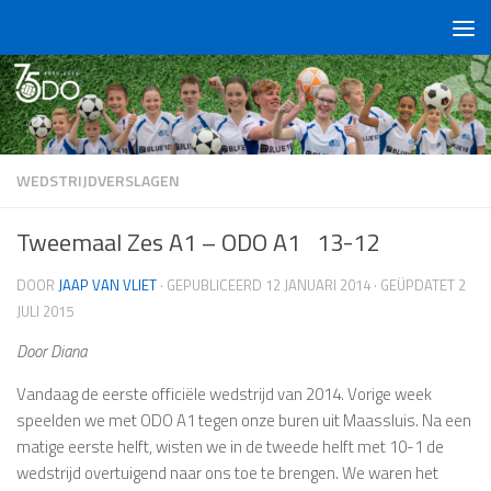
Doorgaan naar inhoud
WEDSTRIJDVERSLAGEN
Tweemaal Zes A1 – ODO A1 13-12
DOOR
JAAP VAN VLIET
· GEPUBLICEERD
12 JANUARI 2014
· GEÜPDATET
2
JULI 2015
Door Diana
Vandaag de eerste officiële wedstrijd van 2014. Vorige week
speelden we met ODO A1 tegen onze buren uit Maassluis. Na een
matige eerste helft, wisten we in de tweede helft met 10-1 de
wedstrijd overtuigend naar ons toe te brengen. We waren het