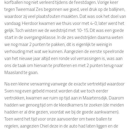
korfballen nog niet verleerd tijdens de feestdagen. Vorige keer
tegen Tweemaal Zes begonnen we goed, veel druk op de ballijnen,
waardoor zij veel plaatsfouten maakten. Dat was ook het doel van
vandaag. Hierdoor kwamen we thuis voor met 4-0, later werd het
gelijk. Toch wisten we de wedstrijd met 10-15. Dit was een goede
start in de overgangsklasse. In de zes wedstrijden daarna weten
we nog maar 2 punten te pakken, dit is eigenlijk te weinig in
verhouding met wat we kunnen. Aangezien de eerste speelronde
van het nieuwe jaar altijd een ronde vol verrassingen is, was aan
ons de taak om hiervan te profiteren en met 2 punten terug naar
Maasland te gaan.
Na een kleine verwarring vanwege de exacte vertrektijd waardoor
Sven nog even gebeld moest worden dat we toch eerder
vertrokken, kwamen we ruim op tijd aan in Maartensdijk. Daarom
hadden we genoeg tijd om de kleedkamers te zoeken (de meiden
hadden er al drie gezien, voordat we bij de goede aankwamen).
Toen werd het tijd voor onze aanvoerder om twee ballen te
regelen, aangezien Chiel deze in de auto had laten liggen en de