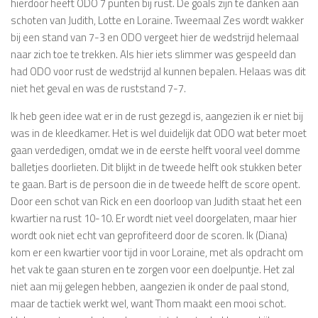
hierdoor heeft ODO 7 punten bij rust. De goals zijn te danken aan
schoten van Judith, Lotte en Loraine. Tweemaal Zes wordt wakker
bij een stand van 7-3 en ODO vergeet hier de wedstrijd helemaal
naar zich toe te trekken. Als hier iets slimmer was gespeeld dan
had ODO voor rust de wedstrijd al kunnen bepalen. Helaas was dit
niet het geval en was de ruststand 7-7.
Ik heb geen idee wat er in de rust gezegd is, aangezien ik er niet bij
was in de kleedkamer. Het is wel duidelijk dat ODO wat beter moet
gaan verdedigen, omdat we in de eerste helft vooral veel domme
balletjes doorlieten. Dit blijkt in de tweede helft ook stukken beter
te gaan. Bart is de persoon die in de tweede helft de score opent.
Door een schot van Rick en een doorloop van Judith staat het een
kwartier na rust 10-10. Er wordt niet veel doorgelaten, maar hier
wordt ook niet echt van geprofiteerd door de scoren. Ik (Diana)
kom er een kwartier voor tijd in voor Loraine, met als opdracht om
het vak te gaan sturen en te zorgen voor een doelpuntje. Het zal
niet aan mij gelegen hebben, aangezien ik onder de paal stond,
maar de tactiek werkt wel, want Thom maakt een mooi schot.