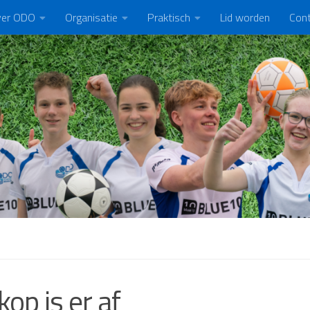
er ODO
Organisatie
Praktisch
Lid worden
Con
kop is er af