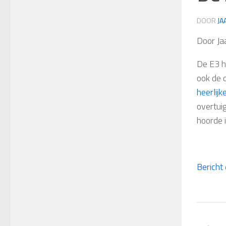
DOOR
JA
Door Ja
De E3 ha
ook de 
heerlijk
overtui
hoorde 
Bericht