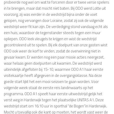
probeerde nog wel om wat te forceren door er twee verse spelers
in te brengen, maar dat mocht niet baten. Bij ODO werd Lotte uit
voorzorg, zij was eerder in de wedstrijd bijna onder de voet
gelopen, nog vervangen door Loraine, zodat zij ook de volgende
wedstrijd weer fit kan zijn. De verdediging stond vandaag echt als
een huis, waardoor de tegenstander steeds tegen een muur
opliepen. ODO leek vleugels te krijgen en wist de wedstrijd
gecontroleerd uit te spelen. Bij elk doelpunt van onze gasten wist
ODO ook weer de korf te vinden, zodat de overwinning niet in
gevaar kwam. Er werden nog een paar mooie acties neergezet,
waar helaas geen doelpunten uit kwamen. De wedstrijd werd
uiteindelijk afgefloten bij 15-10, waarmee ODO A1 haar eerste
visitekaartje heeft afgegeven in de overgangsklasse. Na deze
goede start lijkt het een mooi seizoen te gaan worden. Voor
volgende week staat de eerste reis landinwaarts op het
programma. ODO A1 speelt haar eerste uitwedstrijd gelijk het
verst weg in Harderwijk tegen het plaatselijke UNITAS A1. Deze
wedstrijd start om 16:10 uur in sporthal “de Bogen”in Harderwijk.
Mocht u toevallig ook die kant op moeten, het wordt vast weer de