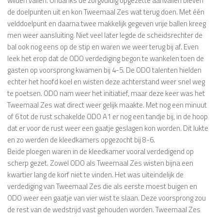
wilden vallen. Ondanks de zorgvuldig opgezette aanvallen bleven
de doelpunten uit en kon Tweemaal Zes wat terug doen. Met één
velddoelpunt en daarna twee makkelijk gegeven vrije ballen kreeg
men weer aansluiting. Niet veel later legde de scheidsrechter de
bal ook nog eens op de stip en waren we weer terug bij af. Even
leek het erop dat de ODO verdediging begon te wankelen toen de
gasten op voorsprong kwamen bij 4-5. De ODO talenten hielden
echter het hoofd koel en wisten deze achterstand weer snel weg
te poetsen. ODO nam weer het initiatief, maar deze keer was het
Tweemaal Zes wat direct weer gelijk maakte. Met nog een minuut
of 6 tot de rust schakelde ODO A1 er nog een tandje bij, in de hoop
dat er voor de rust weer een gaatje geslagen kon worden. Dit lukte
en zo werden de kleedkamers opgezocht bij 8-6.
Beide ploegen waren in de kleedkamer vooral verdedigend op
scherp gezet. Zowel ODO als Tweemaal Zes wisten bijna een
kwartier lang de korf niet te vinden. Het was uiteindelijk de
verdediging van Tweemaal Zes die als eerste moest buigen en
ODO weer een gaatje van vier wist te slaan. Deze voorsprong zou
de rest van de wedstrijd vast gehouden worden. Tweemaal Zes