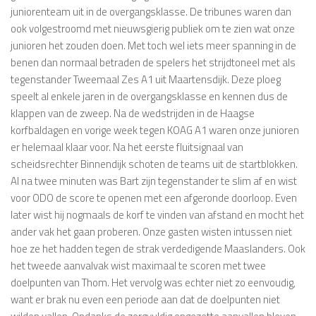
juniorenteam uit in de overgangsklasse. De tribunes waren dan
ook volgestroomd met nieuwsgierig publiek om te zien wat onze
junioren het zouden doen. Met toch wel iets meer spanning in de
benen dan normaal betraden de spelers het strijdtoneel met als
tegenstander Tweemaal Zes A1 uit Maartensdijk. Deze ploeg
speelt al enkele jaren in de overgangsklasse en kennen dus de
klappen van de zweep. Na de wedstrijden in de Haagse
korfbaldagen en vorige week tegen KOAG A1 waren onze junioren
er helemaal klaar voor. Na het eerste fluitsignaal van
scheidsrechter Binnendijk schoten de teams uit de startblokken.
Al na twee minuten was Bart zijn tegenstander te slim af en wist
voor ODO de score te openen met een afgeronde doorloop. Even
later wist hij nogmaals de korf te vinden van afstand en mocht het
ander vak het gaan proberen. Onze gasten wisten intussen niet
hoe ze het hadden tegen de strak verdedigende Maaslanders. Ook
het tweede aanvalvak wist maximaal te scoren met twee
doelpunten van Thom. Het vervolg was echter niet zo eenvoudig,
want er brak nu even een periode aan dat de doelpunten niet