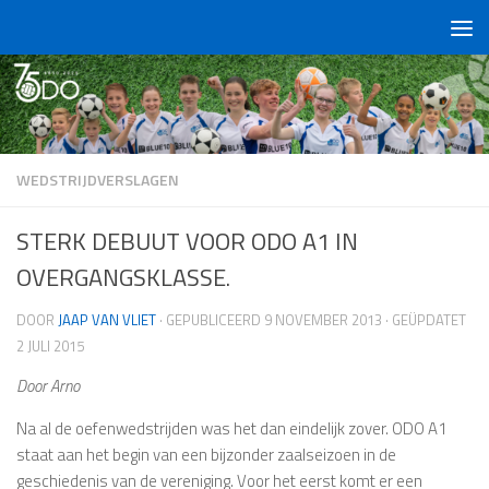
Doorgaan naar inhoud
WEDSTRIJDVERSLAGEN
STERK DEBUUT VOOR ODO A1 IN
OVERGANGSKLASSE.
DOOR
JAAP VAN VLIET
· GEPUBLICEERD
9 NOVEMBER 2013
· GEÜPDATET
2 JULI 2015
Door Arno
Na al de oefenwedstrijden was het dan eindelijk zover. ODO A1
staat aan het begin van een bijzonder zaalseizoen in de
geschiedenis van de vereniging. Voor het eerst komt er een