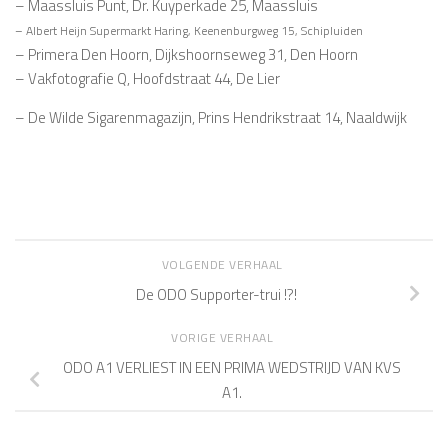
– Maassluis Punt, Dr. Kuyperkade 25, Maassluis
– Albert Heijn Supermarkt Haring, Keenenburgweg 15, Schipluiden
– Primera Den Hoorn, Dijkshoornseweg 31, Den Hoorn
– Vakfotografie Q, Hoofdstraat 44, De Lier
– De Wilde Sigarenmagazijn, Prins Hendrikstraat 14, Naaldwijk
VOLGENDE VERHAAL
De ODO Supporter-trui !?!
VORIGE VERHAAL
ODO A1 VERLIEST IN EEN PRIMA WEDSTRIJD VAN KVS
A1.