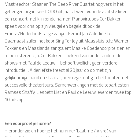
Mastreechter Staar en The Deep River Quartet nog vers in het
geheugen organiseert ODO dit jaar al weer voor de achtste keer
een concert met klinkende namen! Pianovirtuoos Cor Bakker
speelt voor ons op zijn vleugel en begeleidt ook de
Frans-/Nederlandstalige zanger Gerard Jan Alderliefste.
Daarnaast zullen het koor Sing For Joy uit Maassluis o.l.v. Warner
Fokkens en Maaslands zangtalent Maaike Goedendorp te zien en
te beluisteren zijn. Cor Bakker – bekend van onder andere de
shows met Paul de Leeuw – behoeft wellicht geen verdere
introductie… Alderliefste treedt al 20 jaar op op met zijn
gelijknamige band en staat al jaren regelmatig in het theater met
succesvolle theatertours. Samenwerkingen met de topartiesten
Ramses Shaffy, Liesbeth List en Paul de Leeuw leverden twee top
10 hits op.
Een voorproefje horen?
Hieronder zie en hoor je het nummer 'Laat me / Vivre", van