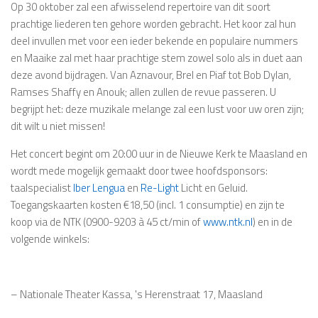
Op 30 oktober zal een afwisselend repertoire van dit soort
prachtige liederen ten gehore worden gebracht. Het koor zal hun
deel invullen met voor een ieder bekende en populaire nummers
en Maaike zal met haar prachtige stem zowel solo als in duet aan
deze avond bijdragen. Van Aznavour, Brel en Piaf tot Bob Dylan,
Ramses Shaffy en Anouk; allen zullen de revue passeren. U
begrijpt het: deze muzikale melange zal een lust voor uw oren zijn;
dit wilt u niet missen!
Het concert begint om 20:00 uur in de Nieuwe Kerk te Maasland en
wordt mede mogelijk gemaakt door twee hoofdsponsors:
taalspecialist
Iber Lengua
en
Re-Light
Licht en Geluid.
Toegangskaarten kosten €18,50 (incl. 1 consumptie) en zijn te
koop via de NTK (0900-9203 à 45 ct/min of
www.ntk.nl
) en in de
volgende winkels:
– Nationale Theater Kassa, 's Herenstraat 17, Maasland