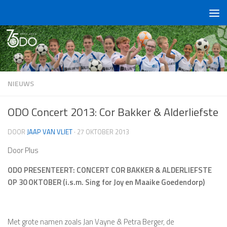
Doorgaan naar inhoud
NIEUWS
ODO Concert 2013: Cor Bakker & Alderliefste
DOOR
JAAP VAN VLIET
·
27 OKTOBER 2013
Door Plus
ODO PRESENTEERT: CONCERT COR BAKKER & ALDERLIEFSTE
OP 30 OKTOBER (i.s.m. Sing for Joy en Maaike Goedendorp)
Met grote namen zoals Jan Vayne & Petra Berger, de