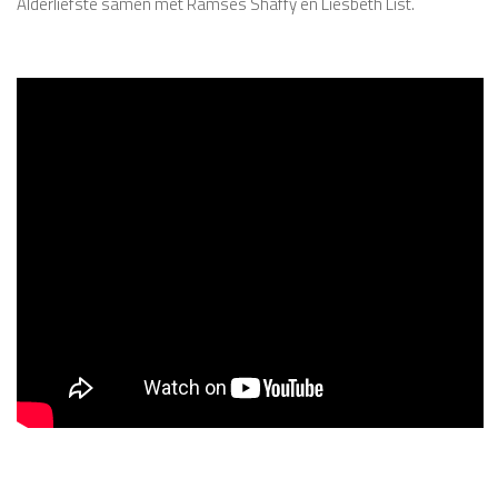
Alderliefste samen met Ramses Shaffy en Liesbeth List.