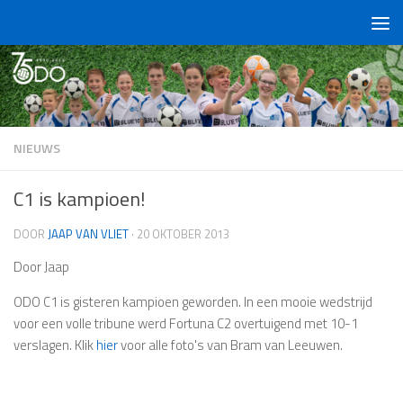
Doorgaan naar inhoud
NIEUWS
C1 is kampioen!
DOOR
JAAP VAN VLIET
·
20 OKTOBER 2013
Door Jaap
ODO C1 is gisteren kampioen geworden. In een mooie wedstrijd
voor een volle tribune werd Fortuna C2 overtuigend met 10-1
verslagen. Klik
hier
voor alle foto's van Bram van Leeuwen.