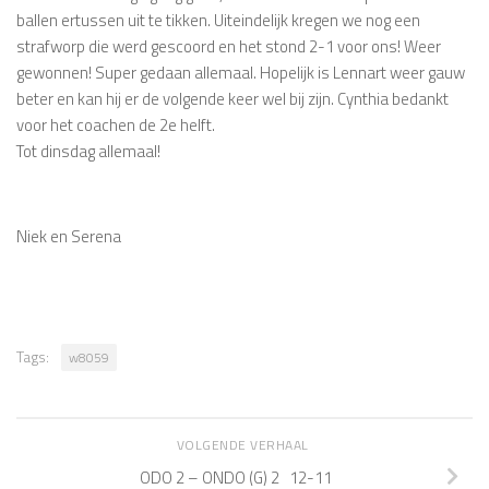
ballen ertussen uit te tikken. Uiteindelijk kregen we nog een
strafworp die werd gescoord en het stond 2-1 voor ons! Weer
gewonnen! Super gedaan allemaal. Hopelijk is Lennart weer gauw
beter en kan hij er de volgende keer wel bij zijn. Cynthia bedankt
voor het coachen de 2e helft.
Tot dinsdag allemaal!
Niek en Serena
Tags:
w8059
VOLGENDE VERHAAL
ODO 2 – ONDO (G) 2 12-11