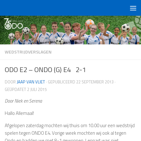
Doorgaan naar inhoud
WEDSTRIJDVERSLAGEN
ODO E2 – ONDO (G) E4 2-1
DOOR
JAAP VAN VLIET
· GEPUBLICEERD
22 SEPTEMBER 2013
·
GEÜPDATET
2 JULI 2015
Door Niek en Serena
Hallo Allemaal!
Afgelopen zaterdag mochten wij thuis om 10.00 uur een wedstrijd
spelen tegen ONDO E4. Vorige week mochten wij ook al tegen
Ondo en hadden we met 8-1 gewonnen. Lennart was niet