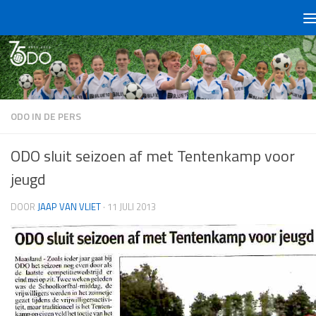
Doorgaan naar inhoud
ODO IN DE PERS
ODO sluit seizoen af met Tentenkamp voor
jeugd
DOOR
JAAP VAN VLIET
·
11 JULI 2013