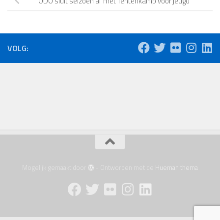
ODO sluit seizoen af met Tentenkamp voor jeugd
VOLG:
Mogelijk gemaakt door
- Ontworpen met de
Hueman thema