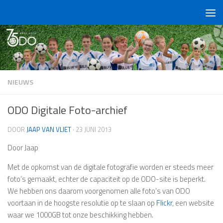
Doorgaan naar inhoud
NIEUWS
ODO Digitale Foto-archief
DOOR
JAAP VAN VLIET
·
23 JUNI 2013
Door Jaap
Met de opkomst van de digitale fotografie worden er steeds meer
foto’s gemaakt, echter de capaciteit op de ODO-site is beperkt.
We hebben ons daarom voorgenomen alle foto’s van ODO
voortaan in de hoogste resolutie op te slaan op
Flickr
, een website
waar we 1000GB tot onze beschikking hebben.