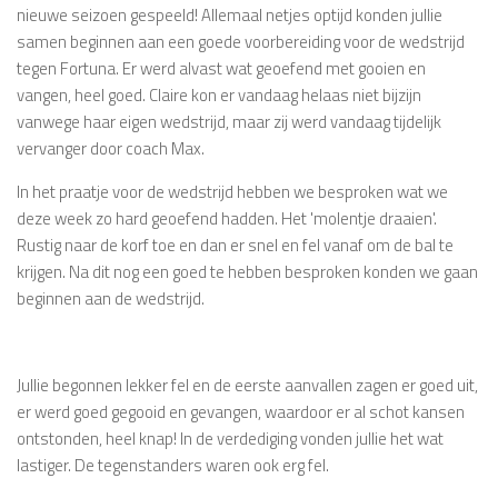
nieuwe seizoen gespeeld! Allemaal netjes optijd konden jullie
samen beginnen aan een goede voorbereiding voor de wedstrijd
tegen Fortuna. Er werd alvast wat geoefend met gooien en
vangen, heel goed. Claire kon er vandaag helaas niet bijzijn
vanwege haar eigen wedstrijd, maar zij werd vandaag tijdelijk
vervanger door coach Max.
In het praatje voor de wedstrijd hebben we besproken wat we
deze week zo hard geoefend hadden. Het 'molentje draaien'.
Rustig naar de korf toe en dan er snel en fel vanaf om de bal te
krijgen. Na dit nog een goed te hebben besproken konden we gaan
beginnen aan de wedstrijd.
Jullie begonnen lekker fel en de eerste aanvallen zagen er goed uit,
er werd goed gegooid en gevangen, waardoor er al schot kansen
ontstonden, heel knap! In de verdediging vonden jullie het wat
lastiger. De tegenstanders waren ook erg fel.