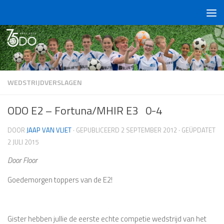
Doorgaan naar inhoud
WEDSTRIJDVERSLAGEN
ODO E2 – Fortuna/MHIR E3 0-4
DOOR
JAAP VAN VLIET
· GEPUBLICEERD
2 SEPTEMBER 2012
· GEÜPDATET
2 JULI 2015
Door Floor
Goedemorgen toppers van de E2!
Gister hebben jullie de eerste echte competie wedstrijd van het