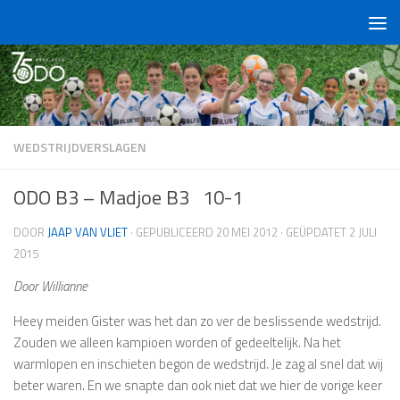
Doorgaan naar inhoud
WEDSTRIJDVERSLAGEN
ODO B3 – Madjoe B3 10-1
DOOR
JAAP VAN VLIET
· GEPUBLICEERD
20 MEI 2012
· GEÜPDATET
2 JULI
2015
Door Willianne
Heey meiden Gister was het dan zo ver de beslissende wedstrijd.
Zouden we alleen kampioen worden of gedeeltelijk. Na het
warmlopen en inschieten begon de wedstrijd. Je zag al snel dat wij
beter waren. En we snapte dan ook niet dat we hier de vorige keer