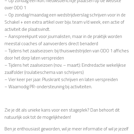
– Op zondag een kort nieuwsberichtje plaatsen op de website
over ODO 1
– Op zondag/maandag een wedstrijdverslag schrijven voor in de
Schakel + een extra artikel over bijv. team v/d week, een actie of
activiteit die plaatsvindt.
– Aanspreekpunt voor journalisten, maar in de praktijk worden
meestal coaches of aanvoerders direct benaderd
– Tijdens het zaalseizoen: bij thuiswedstrijden van ODO 1 affiches
door het dorp laten verspreiden
– Tijdens het zaalseizoen (nov. – maart): Eindredactie wekelijkse
zaalfolder (roulatieschema van schrijvers)
– Vier keer per jaar: Pluskrant schrijven en laten verspreiden
– Waarnodig PR-ondersteuning bij activiteiten.
Zie je dit als unieke kans voor een stageplek? Dan behoort dit
natuurlijk ook tot de mogelijkheden!
Ben je enthousiast geworden, wil je meer informatie of wil je jezelf