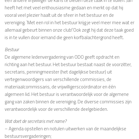
een andere vrijwilliger de kans te bieden deze taak in te vullen. Jan
heeft het met veel enthousiasme gedaan en merkt op dat hij
vooral veel plezier haalt uit de sfeer in het bestuur en de
vereniging. `Met een rol in het bestuur krijg je veel meer mee wat er
allemaal gebeurt binnen onze club!`Ook zegt hij dat deze taak goed
is in te vullen door iemand die geen korfbalachtergrond heeft.
Bestuur
De algemene ledenvergadering van ODO geeft opdracht en
richting aan het bestuur. Het bestuur bestaat naast de voorzitter,
secretaris, penningmeester (het dagelijkse bestuur) uit
vertegenwoordigers van verschillende commissies, de
materiaalcommissaris, de vrijwilligerscoördinator en één
algemeen lid. Het bestuur is verantwoordelijk voor de algemene
gang van zaken binnen de vereniging. De diverse commissies zijn
verantwoordelijk voor de verschillende deelgebieden.
Wat doet de secretaris met name?
– Agenda opstellen en notulen uitwerken van de maandelijkse
bestuursvergaderingen;