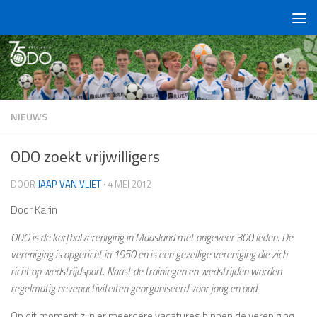
Doorgaan naar inhoud
NIEUWS
ODO zoekt vrijwilligers
DOOR
JAAP VAN VLIET
·
4 MEI 2012
Door Karin
ODO is de korfbalvereniging in Maasland met ongeveer 300 leden. De
vereniging is opgericht in 1950 en is een gezellige vereniging die zich
richt op wedstrijdsport. Naast de trainingen en wedstrijden worden
regelmatig nevenactiviteiten georganiseerd voor jong en oud.
Op dit moment zijn er meerdere vacatures binnen de vereniging.