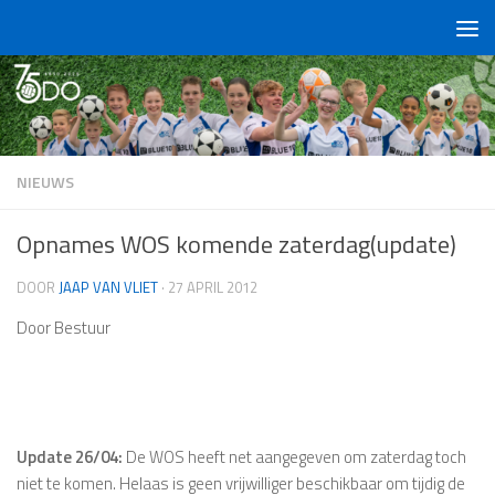
Doorgaan naar inhoud
NIEUWS
Opnames WOS komende zaterdag(update)
DOOR
JAAP VAN VLIET
·
27 APRIL 2012
Door Bestuur
Update 26/04:
De WOS heeft net aangegeven om zaterdag toch
niet te komen. Helaas is geen vrijwilliger beschikbaar om tijdig de