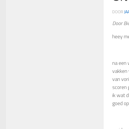
DOOR
JA
Door Bi
heey me
na een 
vakken v
van vor
scoren 
ik wat d
goed op