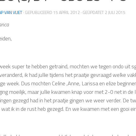
AP VAN VLIET
· GEPUBLICEERD
15 APRIL 2012
· GEÜPDATET
2 JULI 2015
anca
iden,
week super te hebben getraind, mochten we tegen ondo uit s
eranderd, ik had jullie tijdens het praatje gevraagd welke vak
ige week. Dus mochten Celine ,Anne, Larissa en elize beginnen
ging moeilijk, maar jullie kwamen knap voor met 2-0 net in de
ingen gezegd had in het praatje gingen we weer verder. De twee
 wat ik in de rust heb gezegd. En we kwamen met een gooi ei