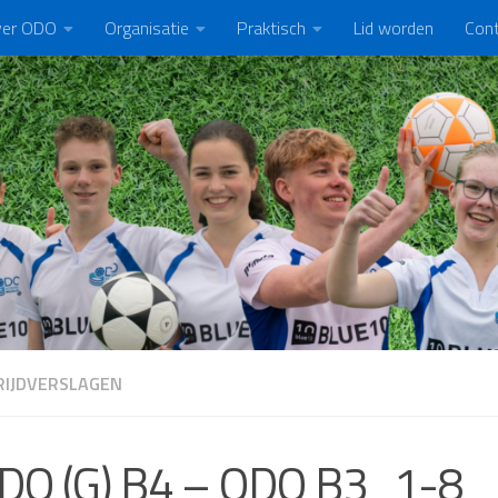
er ODO
Organisatie
Praktisch
Lid worden
Con
IJDVERSLAGEN
DO (G) B4 – ODO B3 1-8