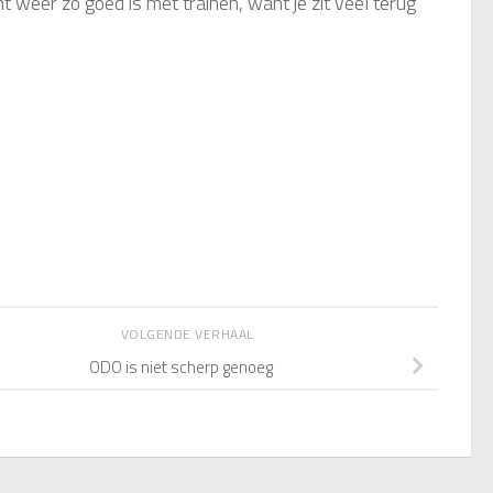
 weer zo goed is met trainen, want je zit veel terug
VOLGENDE VERHAAL
ODO is niet scherp genoeg