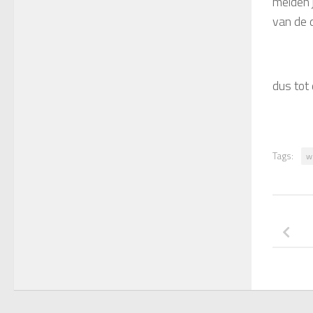
meiden 
van de 
dus tot
Tags:
w