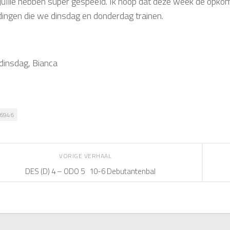
jullie hebben super gespeeld. Ik hoop dat deze week de opkomt
dingen die we dinsdag en donderdag trainen.
 dinsdag, Bianca
6946
VORIGE VERHAAL
DES (D) 4 – ODO 5 10-6 Debutantenbal