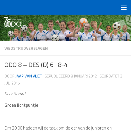
Doorgaan naar inhoud
WEDSTRIJDVERSLAGEN
ODO 8 – DES (D) 6 8-4
DOOR
JAAP VAN VLIET
· GEPUBLICEERD
8 JANUARI 2012
· GEÜPDATET
2
JULI 2015
Door Gerard
Groen lichtpuntje
Om 20.00 hadden wij de taak om de eer van de junioren en