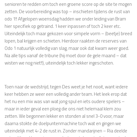
senioren te redden om toch een groene score op de site te mogen
zetten. De voorbereiding was top – inschieten tijdens de rust van
odo 1!! Afgelopen woensdag hadden we onder leiding van Bram
hier specifiek op getraind. 1 keer inpassen of toch 2 keer etc.
Uiteindelijk toch maar gekozen voor simpele vorm – (beetje) breed
lopen, bal krijgen en schieten. Hierdoor raakten de reserves van
Odo 1 natuurlijk volledig van slag, maar ook dat kwam weer goed.
Na alle tips vanaf de tribune (hij moet door de gele maand – dat
wisten we nog niet!!), uiteindelijk toch lekker ingeschoten.
Toen naar de wedstrijd, tegen Des weet je het nooit, want iedere
keer hebben ze weer een volledig ander team. Het leek erop dat
het nu een mix was van wat jong spul en iets oudere spelers –
maar in ieder geval een ploeg die ons niet helemaal klem zou
zetten. We begonnen lekker en stonden al snel 3-0 voor, maar
daarna stokte de doelpuntenmachine toch wat en gingen we
uiteindelijk met 4-2 de rust in. Zonder mandarijnen – Ria deelde