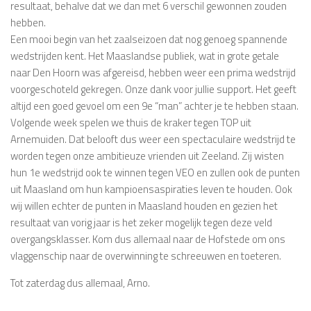
resultaat, behalve dat we dan met 6 verschil gewonnen zouden
hebben.
Een mooi begin van het zaalseizoen dat nog genoeg spannende
wedstrijden kent. Het Maaslandse publiek, wat in grote getale
naar Den Hoorn was afgereisd, hebben weer een prima wedstrijd
voorgeschoteld gekregen. Onze dank voor jullie support. Het geeft
altijd een goed gevoel om een 9e “man” achter je te hebben staan.
Volgende week spelen we thuis de kraker tegen TOP uit
Arnemuiden. Dat belooft dus weer een spectaculaire wedstrijd te
worden tegen onze ambitieuze vrienden uit Zeeland. Zij wisten
hun 1e wedstrijd ook te winnen tegen VEO en zullen ook de punten
uit Maasland om hun kampioensaspiraties leven te houden. Ook
wij willen echter de punten in Maasland houden en gezien het
resultaat van vorig jaar is het zeker mogelijk tegen deze veld
overgangsklasser. Kom dus allemaal naar de Hofstede om ons
vlaggenschip naar de overwinning te schreeuwen en toeteren.
Tot zaterdag dus allemaal, Arno.