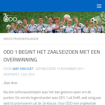
Doorgaan naar inhoud
WEDSTRIJDVERSLAGEN
ODO 1 BEGINT HET ZAALSEIZOEN MET EEN
OVERWINNING.
DOOR
JAAP VAN VLIET
· GEPUBLICEERD
13 NOVEMBER 2011
·
GEÜPDATET
2 JULI 2015
Door Arno
Na drie oefenwedstrijden was het dan gisteren weer om de
punten. De eerste tegenstander was DES 1 uit Delft, wat vorig jaar
wist te promoveren uit de 2e klasse. Voor ODO een ongekende