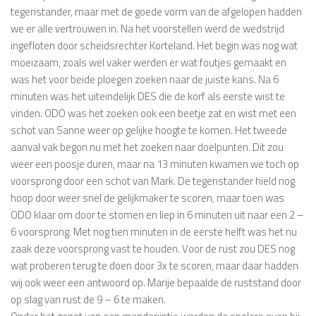
tegenstander, maar met de goede vorm van de afgelopen hadden
we er alle vertrouwen in. Na het voorstellen werd de wedstrijd
ingefloten door scheidsrechter Korteland. Het begin was nog wat
moeizaam, zoals wel vaker werden er wat foutjes gemaakt en
was het voor beide ploegen zoeken naar de juiste kans. Na 6
minuten was het uiteindelijk DES die de korf als eerste wist te
vinden. ODO was het zoeken ook een beetje zat en wist met een
schot van Sanne weer op gelijke hoogte te komen. Het tweede
aanval vak begon nu met het zoeken naar doelpunten. Dit zou
weer een poosje duren, maar na 13 minuten kwamen we toch op
voorsprong door een schot van Mark. De tegenstander hield nog
hoop door weer snel de gelijkmaker te scoren, maar toen was
ODO klaar om door te stomen en liep in 6 minuten uit naar een 2 –
6 voorsprong. Met nog tien minuten in de eerste helft was het nu
zaak deze voorsprong vast te houden. Voor de rust zou DES nog
wat proberen terug te doen door 3x te scoren, maar daar hadden
wij ook weer een antwoord op. Marije bepaalde de ruststand door
op slag van rust de 9 – 6 te maken.