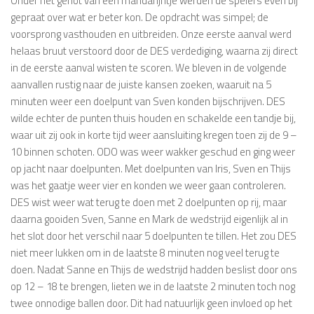
Onder het genot van een mandarijntje werden de spelers even bij
gepraat over wat er beter kon. De opdracht was simpel; de
voorsprong vasthouden en uitbreiden. Onze eerste aanval werd
helaas bruut verstoord door de DES verdediging, waarna zij direct
in de eerste aanval wisten te scoren. We bleven in de volgende
aanvallen rustig naar de juiste kansen zoeken, waaruit na 5
minuten weer een doelpunt van Sven konden bijschrijven. DES
wilde echter de punten thuis houden en schakelde een tandje bij,
waar uit zij ook in korte tijd weer aansluiting kregen toen zij de 9 –
10 binnen schoten. ODO was weer wakker geschud en ging weer
op jacht naar doelpunten. Met doelpunten van Iris, Sven en Thijs
was het gaatje weer vier en konden we weer gaan controleren.
DES wist weer wat terug te doen met 2 doelpunten op rij, maar
daarna gooiden Sven, Sanne en Mark de wedstrijd eigenlijk al in
het slot door het verschil naar 5 doelpunten te tillen. Het zou DES
niet meer lukken om in de laatste 8 minuten nog veel terug te
doen. Nadat Sanne en Thijs de wedstrijd hadden beslist door ons
op 12 – 18 te brengen, lieten we in de laatste 2 minuten toch nog
twee onnodige ballen door. Dit had natuurlijk geen invloed op het