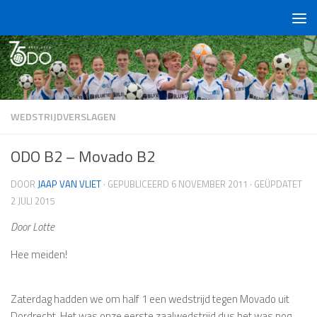
Doorgaan naar inhoud
WEDSTRIJDVERSLAGEN
ODO B2 – Movado B2
DOOR
JAAP VAN VLIET
· GEPUBLICEERD
6 NOVEMBER 2011
· GEÜPDATET
2 JULI 2015
Door Lotte
Hee meiden!
Zaterdag hadden we om half 1 een wedstrijd tegen Movado uit
Dordrecht. Het was onze eerste zaalwedstrijd dus het was nog