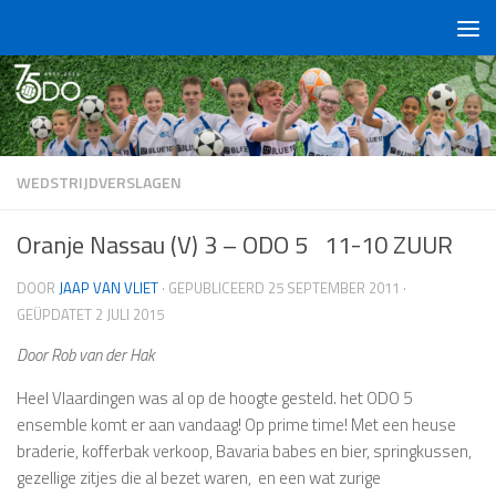
Doorgaan naar inhoud
WEDSTRIJDVERSLAGEN
Oranje Nassau (V) 3 – ODO 5 11-10 ZUUR
DOOR
JAAP VAN VLIET
· GEPUBLICEERD
25 SEPTEMBER 2011
·
GEÜPDATET
2 JULI 2015
Door Rob van der Hak
Heel Vlaardingen was al op de hoogte gesteld. het ODO 5
ensemble komt er aan vandaag! Op prime time! Met een heuse
braderie, kofferbak verkoop, Bavaria babes en bier, springkussen,
gezellige zitjes die al bezet waren, en een wat zurige