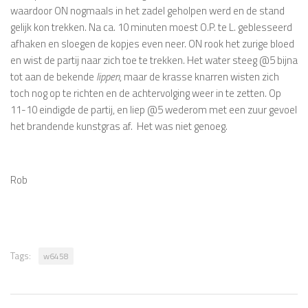
waardoor ON nogmaals in het zadel geholpen werd en de stand
gelijk kon trekken. Na ca. 10 minuten moest O.P. te L. geblesseerd
afhaken en sloegen de kopjes even neer. ON rook het zurige bloed
en wist de partij naar zich toe te trekken. Het water steeg @5 bijna
tot aan de bekende
lippen
, maar de krasse knarren wisten zich
toch nog op te richten en de achtervolging weer in te zetten. Op
11-10 eindigde de partij, en liep @5 wederom met een zuur gevoel
het brandende kunstgras af. Het was niet genoeg.
Rob
Tags:
w6458