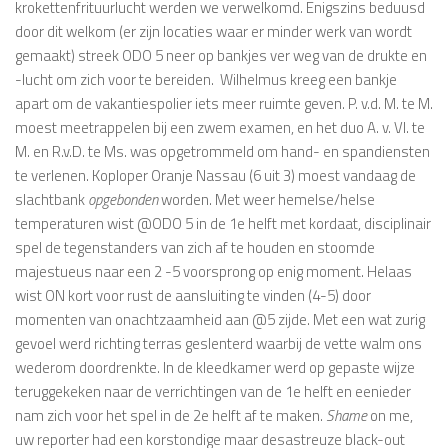
krokettenfrituurlucht werden we verwelkomd. Enigszins beduusd
door dit welkom (er zijn locaties waar er minder werk van wordt
gemaakt) streek ODO 5 neer op bankjes ver weg van de drukte en
-lucht om zich voor te bereiden. Wilhelmus kreeg een bankje
apart om de vakantiespolier iets meer ruimte geven. P. v.d. M. te M.
moest meetrappelen bij een zwem examen, en het duo A. v. Vl. te
M. en R.v.D. te Ms. was opgetrommeld om hand- en spandiensten
te verlenen. Koploper Oranje Nassau (6 uit 3) moest vandaag de
slachtbank
opgebonden
worden. Met weer hemelse/helse
temperaturen wist @ODO 5 in de 1e helft met kordaat, disciplinair
spel de tegenstanders van zich af te houden en stoomde
majestueus naar een 2 -5 voorsprong op enig moment. Helaas
wist ON kort voor rust de aansluiting te vinden (4-5) door
momenten van onachtzaamheid aan @5 zijde. Met een wat zurig
gevoel werd richting terras geslenterd waarbij de vette walm ons
wederom doordrenkte. In de kleedkamer werd op gepaste wijze
teruggekeken naar de verrichtingen van de 1e helft en eenieder
nam zich voor het spel in de 2e helft af te maken.
Shame
on me,
uw reporter had een korstondige maar desastreuze black-out