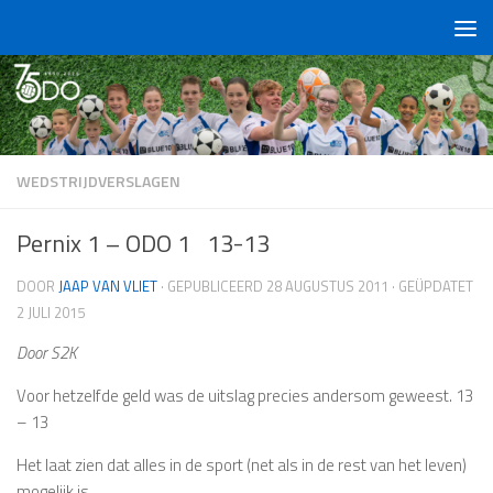
Doorgaan naar inhoud
WEDSTRIJDVERSLAGEN
Pernix 1 – ODO 1 13-13
DOOR
JAAP VAN VLIET
· GEPUBLICEERD
28 AUGUSTUS 2011
· GEÜPDATET
2 JULI 2015
Door S2K
Voor hetzelfde geld was de uitslag precies andersom geweest. 13
– 13
Het laat zien dat alles in de sport (net als in de rest van het leven)
mogelijk is.