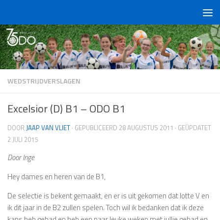
Doorgaan naar inhoud
WEDSTRIJDVERSLAGEN
Excelsior (D) B1 – ODO B1
DOOR
JAAP VAN VLIET
· GEPUBLICEERD
28 AUGUSTUS 2011
· GEÜPDATET
2 JULI 2015
Door Inge
Hey dames en heren van de B1,
De selectie is bekent gemaakt, en er is uit gekomen dat lotte V en
ik dit jaar in de B2 zullen spelen. Toch wil ik bedanken dat ik deze
kans heb gehad en heb een paar leuke weken met jullie gehad en