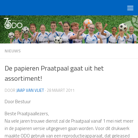
Doorgaan naar inhoud
NIEUWS
De papieren Praatpaal gaat uit het
assortiment!
DOOR
JAAP VAN VLIET
·
28 MAART 2011
Door Bestuur
Beste Praatpaallezers,
Na vele jaren trouwe dienst zal de Praatpaal vanaf 1 mei niet meer
in de papieren versie uitgegeven gaan worden. Voor dit drukwerk
maakte ODO gebruik van een reproductieapparaat, dat geleased