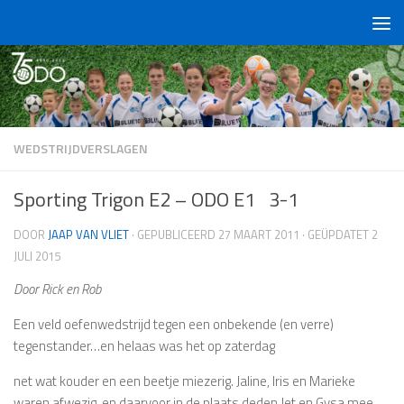
Doorgaan naar inhoud
WEDSTRIJDVERSLAGEN
Sporting Trigon E2 – ODO E1 3-1
DOOR
JAAP VAN VLIET
· GEPUBLICEERD
27 MAART 2011
· GEÜPDATET
2
JULI 2015
Door Rick en Rob
Een veld oefenwedstrijd tegen een onbekende (en verre)
tegenstander…en helaas was het op zaterdag
net wat kouder en een beetje miezerig. Jaline, Iris en Marieke
waren afwezig, en daarvoor in de plaats deden Jet en Gysa mee.