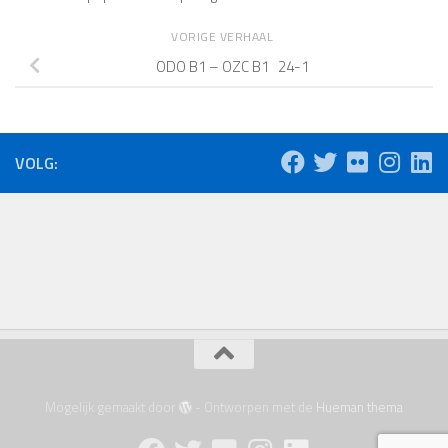
VORIGE VERHAAL
ODO B1 – OZC B1 24-1
VOLG:
Mogelijk gemaakt door
- Ontworpen met de
Hueman thema