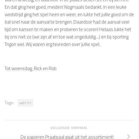
En dat ging heel goed, meiden! Nogmaals bedankt. In een leuke
wedstrijd ging het spel heen en weer, en lukte het jullie goed om de
bal snel naar de aanval te brengen. Daardoor had de aanval veel
tijd om kansen te maken en proberen te scoren! Helaas lukte het
bij ons niet zo (we zijn af en toe wat ongeduldig…) en bij sporting
Trigon wel. Wij waren erg tevreden over jullie spel.
Tot woensdag, Rick en Rob
Tags:
w6111
VOLGENDE VERHAAL
De papieren Praatpaal gaat uit het assortiment!