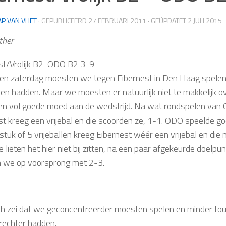
AP VAN VLIET
· GEPUBLICEERD
27 FEBRUARI 2011
· GEÜPDATET
2 JULI 2015
ther
st/Vrolijk B2-ODO B2 3-9
en zaterdag moesten we tegen Eibernest in Den Haag spelen,
n hadden. Maar we moesten er natuurlijk niet te makkelijk 
n vol goede moed aan de wedstrijd. Na wat rondspelen van
st kreeg een vrijebal en die scoorden ze, 1-1. ODO speelde g
stuk of 5 vrijeballen kreeg Eibernest wéér een vrijebal en di
 lieten het hier niet bij zitten, na een paar afgekeurde doelp
 we op voorsprong met 2-3.
h zei dat we geconcentreerder moesten spelen en minder fo
rechter hadden.