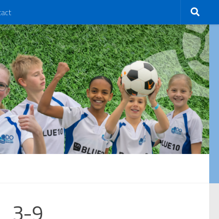
tact
2 3-9