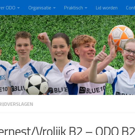
er ODO
Organisatie
Praktisch
Lid worden
Con
IJDVERSLAGEN
ernest/Vrolijk B2 – ODO B