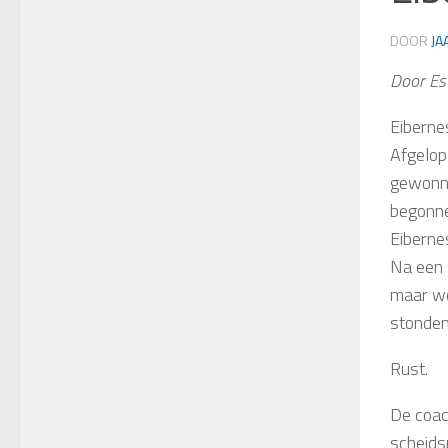
DOOR
JA
Door Es
Eiberne
Afgelop
gewonne
begonne
Eiberne
Na een 
maar we
stonden
Rust.
De coac
scheids