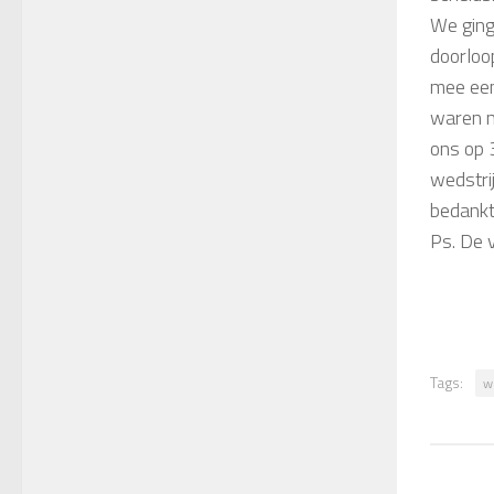
We ging
doorloo
mee een
waren n
ons op 
wedstri
bedankt
Ps. De 
Tags:
w