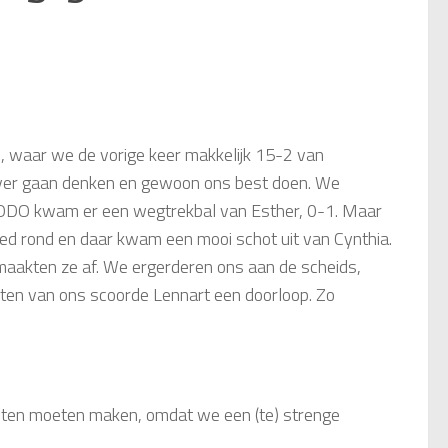
 waar we de vorige keer makkelijk 15-2 van
over gaan denken en gewoon ons best doen. We
 ODO kwam er een wegtrekbal van Esther, 0-1. Maar
oed rond en daar kwam een mooi schot uit van Cynthia.
e maakten ze af. We ergerderen ons aan de scheids,
unten van ons scoorde Lennart een doorloop. Zo
uten moeten maken, omdat we een (te) strenge