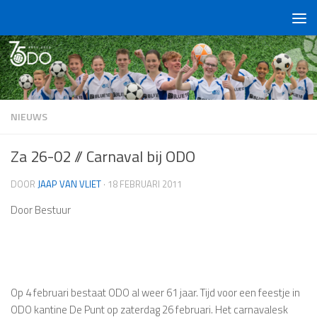
Doorgaan naar inhoud
NIEUWS
Za 26-02 // Carnaval bij ODO
DOOR
JAAP VAN VLIET
·
18 FEBRUARI 2011
Door Bestuur
Op 4 februari bestaat ODO al weer 61 jaar. Tijd voor een feestje in
ODO kantine De Punt op zaterdag 26 februari. Het carnavalesk