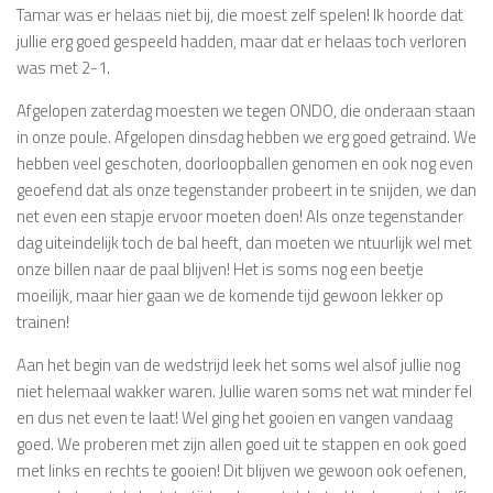
Tamar was er helaas niet bij, die moest zelf spelen! Ik hoorde dat
jullie erg goed gespeeld hadden, maar dat er helaas toch verloren
was met 2-1.
Afgelopen zaterdag moesten we tegen ONDO, die onderaan staan
in onze poule. Afgelopen dinsdag hebben we erg goed getraind. We
hebben veel geschoten, doorloopballen genomen en ook nog even
geoefend dat als onze tegenstander probeert in te snijden, we dan
net even een stapje ervoor moeten doen! Als onze tegenstander
dag uiteindelijk toch de bal heeft, dan moeten we ntuurlijk wel met
onze billen naar de paal blijven! Het is soms nog een beetje
moeilijk, maar hier gaan we de komende tijd gewoon lekker op
trainen!
Aan het begin van de wedstrijd leek het soms wel alsof jullie nog
niet helemaal wakker waren. Jullie waren soms net wat minder fel
en dus net even te laat! Wel ging het gooien en vangen vandaag
goed. We proberen met zijn allen goed uit te stappen en ook goed
met links en rechts te gooien! Dit blijven we gewoon ook oefenen,