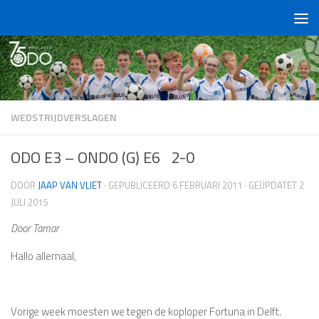
Doorgaan naar inhoud
WEDSTRIJDVERSLAGEN
ODO E3 – ONDO (G) E6 2-0
DOOR
JAAP VAN VLIET
· GEPUBLICEERD
6 FEBRUARI 2011
· GEÜPDATET
2
JULI 2015
Door Tamar
Hallo allemaal,
Vorige week moesten we tegen de koploper Fortuna in Delft.