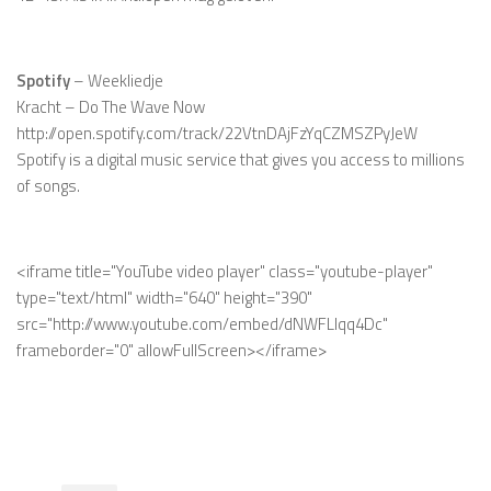
Spotify
– Weekliedje
Kracht – Do The Wave Now
http://open.spotify.com/track/22VtnDAjFzYqCZMSZPyJeW
Spotify is a digital music service that gives you access to millions
of songs.
<iframe title="YouTube video player" class="youtube-player"
type="text/html" width="640" height="390"
src="http://www.youtube.com/embed/dNWFLIqq4Dc"
frameborder="0" allowFullScreen></iframe>