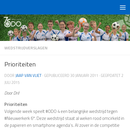
Doorgaan naar inhoud
WEDSTRIJDVERSLAGEN
Prioriteiten
DOOR
JAAP VAN VLIET
· GEPUBLICEERD
30 JANUARI 2011
· GEÜPDATET
2
JULI 2015
Door Dré
Prioriteiten
Volgende week speelt #ODO 4 een belangrijke wedstrijd tegen
#Nieuwerkerk 6*. Deze wedstrijd staat al weken rood omcirkeld in
de papieren en smartphone agenda’s. Al zover in de competitie