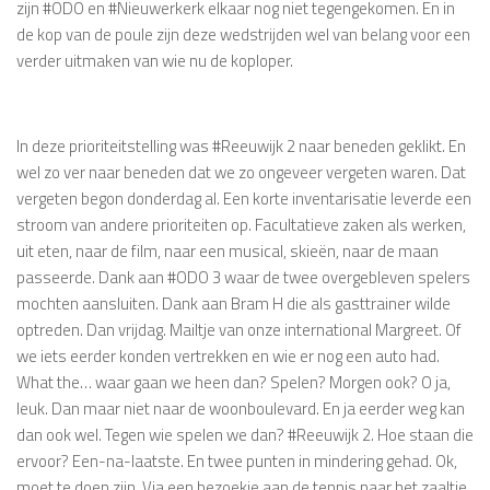
zijn #ODO en #Nieuwerkerk elkaar nog niet tegengekomen. En in
de kop van de poule zijn deze wedstrijden wel van belang voor een
verder uitmaken van wie nu de koploper.
In deze prioriteitstelling was #Reeuwijk 2 naar beneden geklikt. En
wel zo ver naar beneden dat we zo ongeveer vergeten waren. Dat
vergeten begon donderdag al. Een korte inventarisatie leverde een
stroom van andere prioriteiten op. Facultatieve zaken als werken,
uit eten, naar de film, naar een musical, skieën, naar de maan
passeerde. Dank aan #ODO 3 waar de twee overgebleven spelers
mochten aansluiten. Dank aan Bram H die als gasttrainer wilde
optreden. Dan vrijdag. Mailtje van onze international Margreet. Of
we iets eerder konden vertrekken en wie er nog een auto had.
What the… waar gaan we heen dan? Spelen? Morgen ook? O ja,
leuk. Dan maar niet naar de woonboulevard. En ja eerder weg kan
dan ook wel. Tegen wie spelen we dan? #Reeuwijk 2. Hoe staan die
ervoor? Een-na-laatste. En twee punten in mindering gehad. Ok,
moet te doen zijn. Via een bezoekje aan de tennis naar het zaaltje.