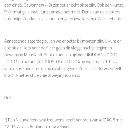
een einde. Gewonnen(7-9) zonder er echt bij te zijn. Ook een kunst.
Plichtmatige kunst. Kunst omdat het moet. Dank aan de invallers
natuurlijk. Zonder jullie zouden er geen invallers zijn. Zo is het ook.
Aanstaande zaterdag zullen we er beter bij moeten zijn. U kunt er
ook bij zijn. Iets voor half vier gaan dit vlaggenschip beginnen.
Gewoon in Maasland. Bent u mooi op tijd voor #ODOA1, #ODO2,
#ODO1 en natuurlijk #ODO5. Of na #ODO4 op weer op tijd thuis
voor dansende sterren op ijs of zingende Zorro’s. In Rotwn speelt
Krach. Knetters! De vrije afweging is aan u.
Dré
*) Een Nieuwerkerk wat trouwens heeft verloren van #KOAG 5 met
12-13. Als ik #Antilopen mag geloven.