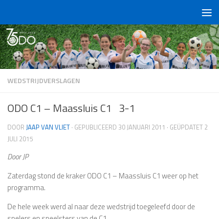
Doorgaan naar inhoud
WEDSTRIJDVERSLAGEN
ODO C1 – Maassluis C1 3-1
DOOR
JAAP VAN VLIET
· GEPUBLICEERD
30 JANUARI 2011
· GEÜPDATET
2
JULI 2015
Door JP
Zaterdag stond de kraker ODO C1 – Maassluis C1 weer op het
programma.
De hele week werd al naar deze wedstrijd toegeleefd door de
spelers en speelsters van de C1.