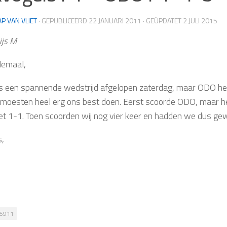
AP VAN VLIET
· GEPUBLICEERD
22 JANUARI 2011
· GEÜPDATET
2 JULI 2015
ijs M
llemaal,
 een spannende wedstrijd afgelopen zaterdag, maar ODO he
moesten heel erg ons best doen. Eerst scoorde ODO, maar het
et 1-1. Toen scoorden wij nog vier keer en hadden we dus ge
s,
5911