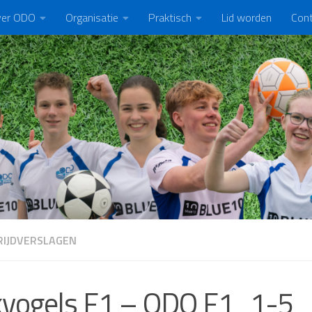
er ODO
Organisatie
Praktisch
Lid worden
Con
IJDVERSLAGEN
kvogels F1 – ODO F1 1-5