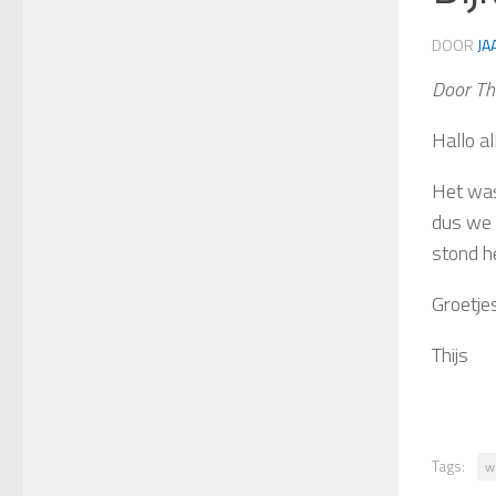
DOOR
JA
Door Th
Hallo a
Het was
dus we 
stond h
Groetje
Thijs
Tags:
w