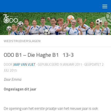
Doorgaan naar inhoud
WEDSTRIJDVERSLAGEN
ODO B1 – Die Haghe B1 13-3
DOOR
JAAP VAN VLIET
· GEPUBLICEERD
9 JANUARI 2011
· GEÜPDATET
2
JULI 2015
Door Emma
Ongeslagen dit jaar
De opening van het eerste praatje van het nieuwe jaar is ook