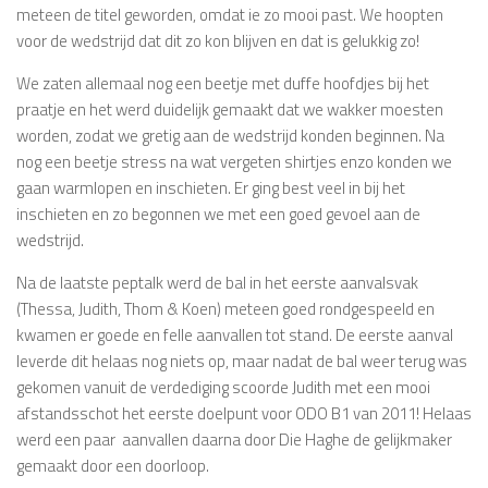
meteen de titel geworden, omdat ie zo mooi past. We hoopten
voor de wedstrijd dat dit zo kon blijven en dat is gelukkig zo!
We zaten allemaal nog een beetje met duffe hoofdjes bij het
praatje en het werd duidelijk gemaakt dat we wakker moesten
worden, zodat we gretig aan de wedstrijd konden beginnen. Na
nog een beetje stress na wat vergeten shirtjes enzo konden we
gaan warmlopen en inschieten. Er ging best veel in bij het
inschieten en zo begonnen we met een goed gevoel aan de
wedstrijd.
Na de laatste peptalk werd de bal in het eerste aanvalsvak
(Thessa, Judith, Thom & Koen) meteen goed rondgespeeld en
kwamen er goede en felle aanvallen tot stand. De eerste aanval
leverde dit helaas nog niets op, maar nadat de bal weer terug was
gekomen vanuit de verdediging scoorde Judith met een mooi
afstandsschot het eerste doelpunt voor ODO B1 van 2011! Helaas
werd een paar aanvallen daarna door Die Haghe de gelijkmaker
gemaakt door een doorloop.