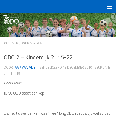
Doorgaan naar inhoud
WEDSTRIJDVERSLAGEN
ODO 2 – Kinderdijk 2 15-22
DOOR
JAAP VAN VLIET
· GEPUBLICEERD
19 DECEMBER 2010
· GEÜPDATET
2 JULI 2015
Door Marije
JONG ODO staat aan kop!
Dan zult u wel denken waarmee? Jong ODO roept altijd wel zo dat