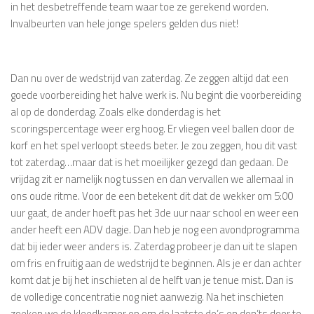
in het desbetreffende team waar toe ze gerekend worden.
Invalbeurten van hele jonge spelers gelden dus niet!
Dan nu over de wedstrijd van zaterdag. Ze zeggen altijd dat een
goede voorbereiding het halve werk is. Nu begint die voorbereiding
al op de donderdag. Zoals elke donderdag is het
scoringspercentage weer erg hoog. Er vliegen veel ballen door de
korf en het spel verloopt steeds beter. Je zou zeggen, hou dit vast
tot zaterdag…maar dat is het moeilijker gezegd dan gedaan. De
vrijdag zit er namelijk nog tussen en dan vervallen we allemaal in
ons oude ritme. Voor de een betekent dit dat de wekker om 5:00
uur gaat, de ander hoeft pas het 3de uur naar school en weer een
ander heeft een ADV dagje. Dan heb je nog een avondprogramma
dat bij ieder weer anders is. Zaterdag probeer je dan uit te slapen
om fris en fruitig aan de wedstrijd te beginnen. Als je er dan achter
komt dat je bij het inschieten al de helft van je tenue mist. Dan is
de volledige concentratie nog niet aanwezig. Na het inschieten
zoeken we de kleedkamer op om de laatste do’s en don’ts door te