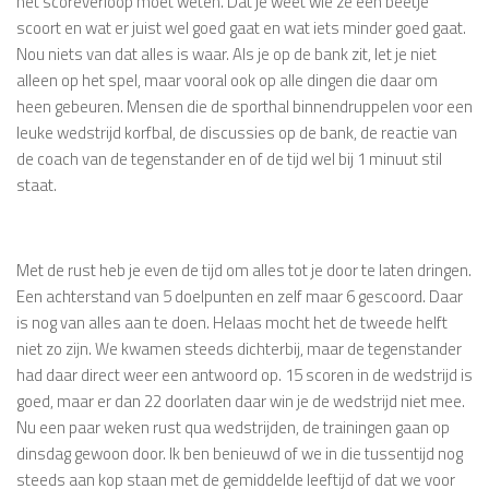
het scoreverloop moet weten. Dat je weet wie ze een beetje
scoort en wat er juist wel goed gaat en wat iets minder goed gaat.
Nou niets van dat alles is waar. Als je op de bank zit, let je niet
alleen op het spel, maar vooral ook op alle dingen die daar om
heen gebeuren. Mensen die de sporthal binnendruppelen voor een
leuke wedstrijd korfbal, de discussies op de bank, de reactie van
de coach van de tegenstander en of de tijd wel bij 1 minuut stil
staat.
Met de rust heb je even de tijd om alles tot je door te laten dringen.
Een achterstand van 5 doelpunten en zelf maar 6 gescoord. Daar
is nog van alles aan te doen. Helaas mocht het de tweede helft
niet zo zijn. We kwamen steeds dichterbij, maar de tegenstander
had daar direct weer een antwoord op. 15 scoren in de wedstrijd is
goed, maar er dan 22 doorlaten daar win je de wedstrijd niet mee.
Nu een paar weken rust qua wedstrijden, de trainingen gaan op
dinsdag gewoon door. Ik ben benieuwd of we in die tussentijd nog
steeds aan kop staan met de gemiddelde leeftijd of dat we voor