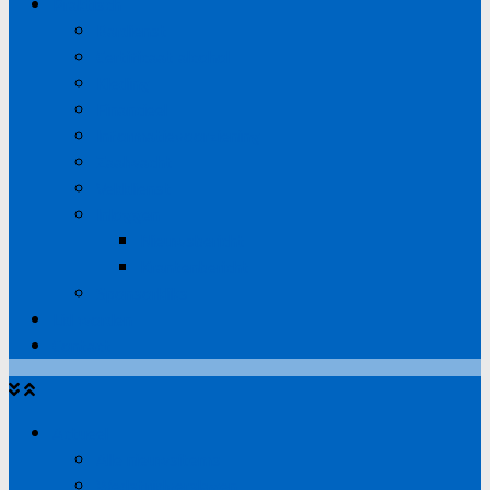
Praktisch
Bardienst
Certificaat alcohol
Kleding
Financieel
Informatievoorziening
Zaalwacht
Velddienst
Inloggen
Nieuwsbericht
Krantenbericht
Sponsorkliks
Lid worden
Contact
Actueel
Alle nieuwsitems
Wedstrijdverslagen