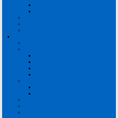
Mogelijkheden
Sponsors ODO
Donateurs
ODO Fun & Fit
ODO Bootcamp
Organisatie
Bestuur
Commissies
Technische commissie
Activiteiten commissie
Kantine commissie
Sponsor commissie
Werkgroepen
Redactie Praatpaal
Kleding
Vertrouwenspersonen
Vacatures
Maatschappelijke stage