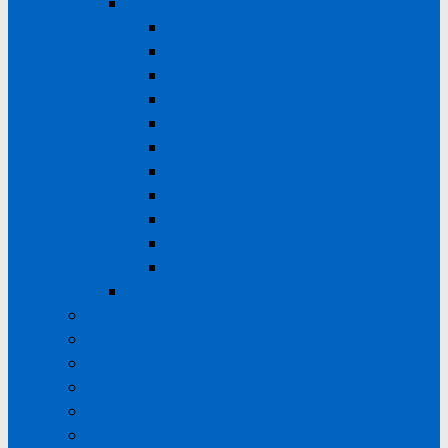
Pupillen
J08
J09
J10
J11
J12
J13
J14
J15
J16
J17
J18
Kangoeroe Klup
ODO Fun & Fit
ODO Bootcamp
Korfbaltechnisch beleid
Informatie voor trainers
Spelregels
Medische zorg