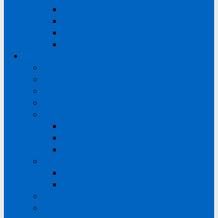
Alleen trainen
Gele, rode kaarten
Fluiten
Zaalwacht
Over ODO
Wij zijn ODO
Algemene informatie
Adressen
Gezonde sportomgeving
Veilige sportomgeving
ODO Gedragscode
Vertrouwenscontactpersonen
Ouders langs de lijn
Sponsoring
Mogelijkheden
Sponsors ODO
Donateurs
ODO Fun & Fit