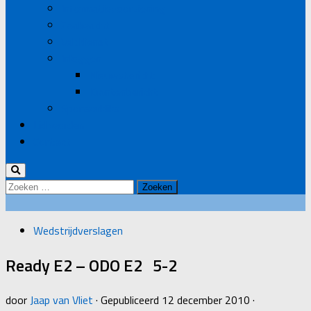
Informatievoorziening
Zaalwacht
Velddienst
Inloggen
Nieuwsbericht
Krantenbericht
Sponsorkliks
Lid worden
Contact
Zoeken
naar:
Wedstrijdverslagen
Ready E2 – ODO E2 5-2
door
Jaap van Vliet
· Gepubliceerd
12 december 2010
·