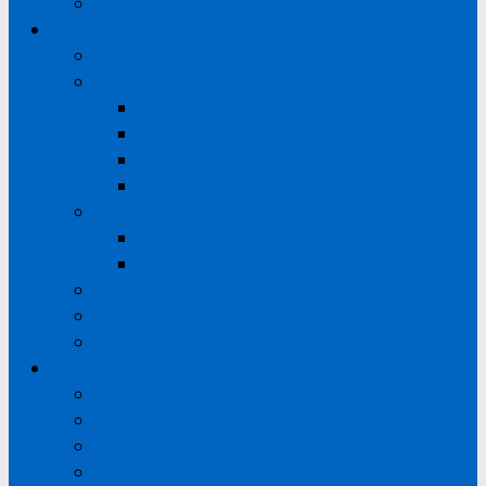
ODO Bootcamp
Organisatie
Bestuur
Commissies
Technische commissie
Activiteiten commissie
Kantine commissie
Sponsor commissie
Werkgroepen
Redactie Praatpaal
Kleding
Vertrouwenspersonen
Vacatures
Maatschappelijke stage
Praktisch
Bardienst
Certificaat alcohol
Kleding
Financieel