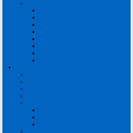
Praktisch
Afmetingen etc
Afschrijven
Vervoer
Routes
Alleen trainen
Gele, rode kaarten
Fluiten
Zaalwacht
Over ODO
Wij zijn ODO
Algemene informatie
Adressen
Gezonde sportomgeving
Veilige sportomgeving
ODO Gedragscode
Vertrouwenscontactpersonen
Ouders langs de lijn
Sponsoring