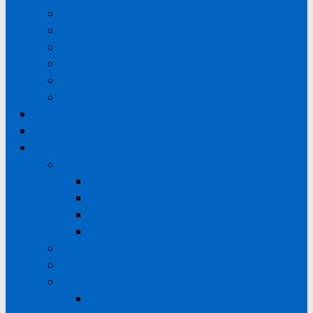
Wedstrijdsecretaris Pupillen
Wedstrijdsecretaris Aspiranten & D
Wedstrijdsecretaris Senioren & Junioren
Agenda
ODO in de pers
ODO Nieuwsbrief
Potgrondactie
Mijn ODO
Korfbal
Competitie
Wedstrijdschema
Competitieplanning
Standen
Uitslagen invoeren
Scheidsrechters
Trainingsschema
Teams
Senioren