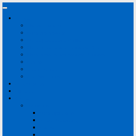
Doorgaan
naar
Actueel
inhoud
Alle nieuwsitems
Wedstrijdverslagen
Wedstrijdsecretaris Pupillen
Wedstrijdsecretaris Aspiranten & D
Wedstrijdsecretaris Senioren & Junioren
Agenda
ODO in de pers
ODO Nieuwsbrief
Potgrondactie
Mijn ODO
Korfbal
Competitie
Wedstrijdschema
Competitieplanning
Standen
Uitslagen invoeren