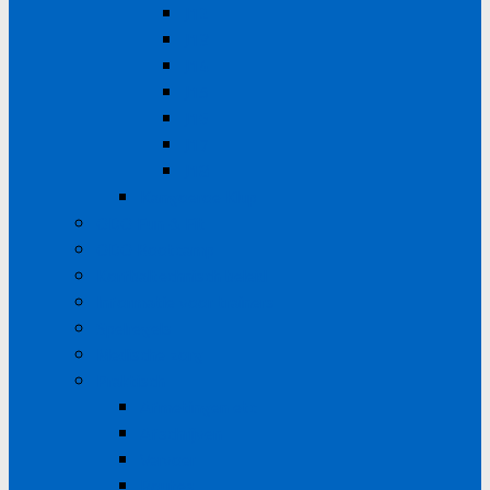
J12
J13
J14
J15
J16
J17
J18
Kangoeroe Klup
ODO Fun & Fit
ODO Bootcamp
Korfbaltechnisch beleid
Informatie voor trainers
Spelregels
Medische zorg
Praktisch
Afmetingen etc
Afschrijven
Vervoer
Routes