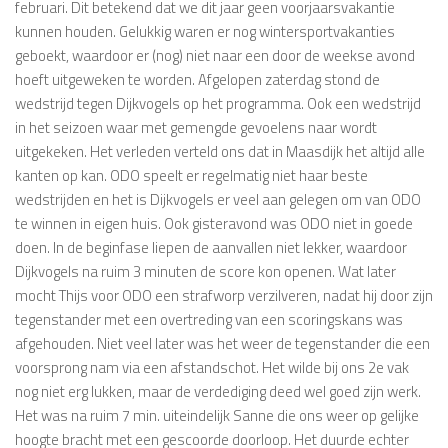
februari. Dit betekend dat we dit jaar geen voorjaarsvakantie
kunnen houden. Gelukkig waren er nog wintersportvakanties
geboekt, waardoor er (nog) niet naar een door de weekse avond
hoeft uitgeweken te worden. Afgelopen zaterdag stond de
wedstrijd tegen Dijkvogels op het programma. Ook een wedstrijd
in het seizoen waar met gemengde gevoelens naar wordt
uitgekeken. Het verleden verteld ons dat in Maasdijk het altijd alle
kanten op kan. ODO speelt er regelmatig niet haar beste
wedstrijden en het is Dijkvogels er veel aan gelegen om van ODO
te winnen in eigen huis. Ook gisteravond was ODO niet in goede
doen. In de beginfase liepen de aanvallen niet lekker, waardoor
Dijkvogels na ruim 3 minuten de score kon openen. Wat later
mocht Thijs voor ODO een strafworp verzilveren, nadat hij door zijn
tegenstander met een overtreding van een scoringskans was
afgehouden. Niet veel later was het weer de tegenstander die een
voorsprong nam via een afstandschot. Het wilde bij ons 2e vak
nog niet erg lukken, maar de verdediging deed wel goed zijn werk.
Het was na ruim 7 min. uiteindelijk Sanne die ons weer op gelijke
hoogte bracht met een gescoorde doorloop. Het duurde echter