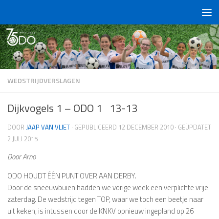
Doorgaan naar inhoud
WEDSTRIJDVERSLAGEN
Dijkvogels 1 – ODO 1 13-13
DOOR
JAAP VAN VLIET
· GEPUBLICEERD
12 DECEMBER 2010
· GEÜPDATET
2 JULI 2015
Door Arno
ODO HOUDT ÉÉN PUNT OVER AAN DERBY.
Door de sneeuwbuien hadden we vorige week een verplichte vrije
zaterdag. De wedstrijd tegen TOP, waar we toch een beetje naar
uit keken, is intussen door de KNKV opnieuw ingepland op 26