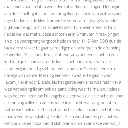
maar niet zouden laten verleiden tot verkeerde dingen. Het begin
van de 2e helft gaf echter het omgekeerde beeld van wat we voor
ogen hadden in de kleedkamer. De heren van Dijkvogels hadden
blijkbaar de opdracht te schieten alsof hun leven ervan af hing.
Feit is wel dat met al deze schoten er in 6 minuten 4 raak gingen
en zij de voorsprong vergroot hadden naar 11-5. Aan ODO dus de
taak om strakker te gaan verdedigen en scherper in de afronding
te worden. Thijs opende de achtervolging met een schot en een
kort kansje schuin achter de korf. In het andere vak werd de
achtervolging voortgezet met een schot van Sven en een slim
balletje van Sanne. Met nog een klein kwartier te gaan kwam
Jakomijn er in voor Bianca. Nu het gaatje verkleind was naar 11-9
was het belangrijk om ook de aansluiting weer te maken. Helaas
was het een heer van Dijkvogels die een van zijn vele schoten door
de korf zag vallen en wij dus weer in de achtervolging moesten.
Anton wist ook de korf van afstand te vinden en niet veel later was
daar weer de aansluiting die door Sven werd binnen geschoten.
Het zou dus een spannend slot gaan worden van deze wedstrijd.