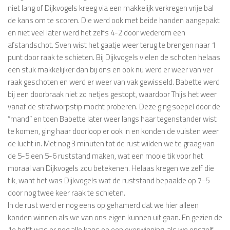
niet lang of Dijkvogels kreeg via een makkelijk verkregen vrije bal
de kans om te scoren. Die werd ook met beide handen aangepakt
en niet veel later werd het zelfs 4-2 door wederom een
afstandschot. Sven wist het gaatje weer terug te brengen naar 1
punt door raak te schieten. Bij Dijkvogels vielen de schoten helaas
een stuk makkelijker dan bij ons en ook nu werd er weer van ver
raak geschoten en werd er weer van vak gewisseld. Babette werd
bij een doorbraak niet zo netjes gestopt, waardoor Thijs het weer
vanaf de strafworpstip mocht proberen. Deze ging soepel door de
“mand” en toen Babette later weer langs haar tegenstander wist
te komen, ging haar doorloop er ook in en konden de vuisten weer
de lucht in. Met nog 3 minuten tot de rust wilden we te graag van
de 5-5 een 5-6 ruststand maken, wat een mooie tik voor het
moraal van Dijkvogels zou betekenen. Helaas kregen we zelf die
tik, want het was Dijkvogels wat de ruststand bepaalde op 7-5
door nog twee keer raak te schieten.
In de rust werd er nog eens op gehamerd dat we hier alleen
konden winnen als we van ons eigen kunnen uit gaan. En gezien de
1e helft was er nog alle kans op een overwinning, als we onszelf