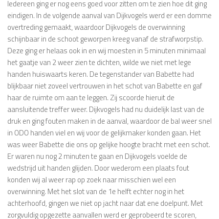
Iedereen ging er nog eens goed voor zitten om te zien hoe dit ging
eindigen. In de volgende aanval van Dijkvogels werd er een domme
overtreding gemaakt, waardoor Dijkvogels de overwinning
schijnbaar in de schoot geworpen kreeg vanaf de strafworpstip.
Deze ging er helaas ook in en wij moesten in 5 minuten minimaal
het gaatje van 2 weer zien te dichten, wilde we niet met lege
handen huiswaarts keren. De tegenstander van Babette had
blijkbaar niet zoveel vertrouwen in het schot van Babette en gaf
haar de ruimte om aan te leggen. Zij scoorde hieruit de
aansluitende treffer weer. Dijkvogels had nu duidelijk last van de
druk en ging fouten maken in de aanval, waardoor de bal weer snel
in ODO handen viel en wij voor de gelijkmaker konden gaan. Het
was weer Babette die ons op gelijke hoogte bracht met een schot.
Er waren nu nog 2 minuten te gaan en Dijkvogels voelde de
wedstrijd uit handen glijden. Door wederom een plaats fout
konden wij al weer rap op zoek naar misschien wel een
overwinning. Met het slot van de 1e helft echter nog in het
achterhoofd, gingen we niet op jacht naar dat ene doelpunt. Met
zorgvuldig opgezette aanvallen werd er geprobeerd te scoren,